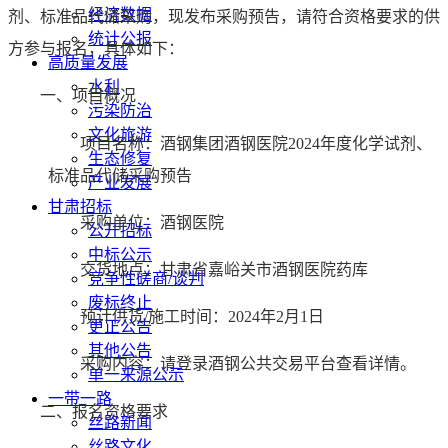
经济数据
剂、标准品代储采购，现发布采购预告，请符合资格要求的供
统计公报
方参与报名，具体如下：
高质量发展
水利
一、项目概况
污染防治
文化旅游
项目名称：
酒钢集团酒钢医院2024年度化学试剂、
生态修复
标准品代储采购预告
产业发展
甘肃招标
采购单位：
酒钢医院
公开招标
中标公示
交货地点：
甘肃省嘉峪关市酒钢医院药库
竞争性磋商/谈判
废标终止
预计供货/施工时间：
2024年2月1日
更正公告
其他公告
采购内容：请登录酒钢公共交易平台查看详情。
单一来源公示
一带一路
二、报名资格要求
丝路新闻
丝路文化