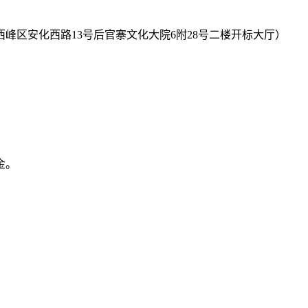
峰区安化西路13号后官寨文化大院6附28号二楼开标大厅）
金。