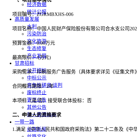
经济数据
统计公报
项目编号：ZGRMBXHS-006
高质量发展
水利
项目名称：中国人民财产保险股份有限公司合水支公司2024
污染防治
文化旅游
预算金额：0.00万元
生态修复
产业发展
最高限价：/(万元)
甘肃招标
公开招标
采购需求：印刷服务广告服务（具体要求详见《征集文件
中标公示
竞争性磋商/谈判
合同履行期限：2年
废标终止
更正公告
本项目（是/否）接受联合体投标：否
其他公告
单一来源公示
二、申请人的资格要求
一带一路
1.满足《中华人民共和国政府采购法》第二十二条及《
丝路新闻
丝路文化