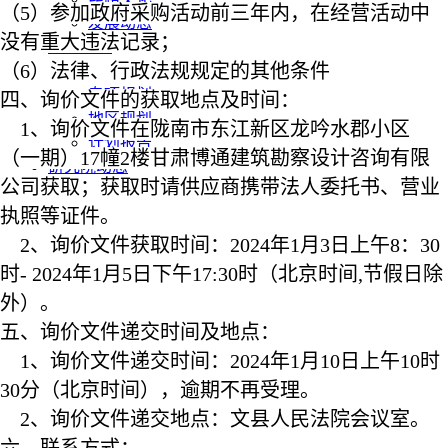
（
5）参加政府采购活动前三年内，在经营活动中
发展动态
没有重大违法记录；
发展规划
（
6）法律、行政法规规定的其他条件
总体规划
专项规划
四、询价文件的获取地点及时间：
地区规划
1、询价文件在陇南市东江新区龙吟水郡小区
计划报告
（一期）17幢2楼甘肃博通建筑勘察设计咨询有限
研究院动态
公司获取；获取时请供应商携带法人委托书、营业
执照等证件。
2、询价文件获取时间：
20
24年1月3日上午
8：30
时
- 20
24年1月5日下午
17:30
时（北京时间
,节假日除
外）。
五、询价文件递交时间及地点：
1、询价文件递交时间：
20
24年1月10日上午10时
30分（北京时间），逾期不再受理。
2、询价文件递交地点：
文县人民法院会议室。