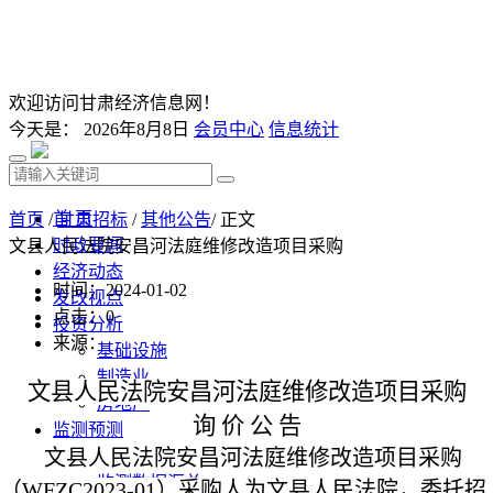
欢迎访问甘肃经济信息网！
今天是：
2026年8月8日
会员中心
信息统计
首 页
首页
/
甘肃招标
/
其他公告
/ 正文
时政要闻
文县人民法院安昌河法庭维修改造项目采购
经济动态
时间：2024-01-02
发改视点
点击：
0
投资分析
来源：
基础设施
制造业
文县人民法院安昌河法庭维修改造项目
采购
房地产
询
价
公
告
监测预测
文县人民法院安昌河法庭维修改造项目采购
经济监测分析
监测数据汇总
（
WFZC2023-01）采购人为文县人民法院，委托招