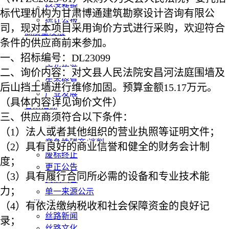
经济数据
标代理机构为甘肃博通建筑勘察设计咨询有限公
统计公报
司，现对本项目采用询价方式进行采购，欢迎符合
高质量发展
条件的供应商前来参加。
水利
一、招标编号：
污染防治
DL23099
文化旅游
二、询价内容：对文县人民法院安昌河法庭围墙及
生态修复
后山挡土墙进行维修加固。预算金额
15.17万元。
产业发展
（具体内容详见询价文件）
甘肃招标
三、供应商须符合以下条件：
公开招标
中标公示
（
1）法人或者其他组织的营业执照等证明文件；
竞争性磋商/谈判
（
2）具有良好的商业信誉和健全的财务会计制
废标终止
度；
更正公告
（
3）具有履行合同所必需的设备和专业技术能
其他公告
力；
单一来源公示
一带一路
（
4）有依法缴纳税收和社会保障资金的良好记
丝路新闻
录；
丝路文化