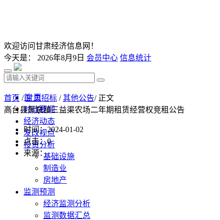
欢迎访问甘肃经济信息网！
今天是：
2026年8月9日
会员中心
信息统计
首 页
首页
/
甘肃招标
/
其他公告
/ 正文
时政要闻
高台县黑泉镇三益渠农场二年期租赁经营权竞租公告
经济动态
时间：2024-01-02
发改视点
点击：
0
投资分析
来源：
基础设施
制造业
房地产
监测预测
经济监测分析
监测数据汇总