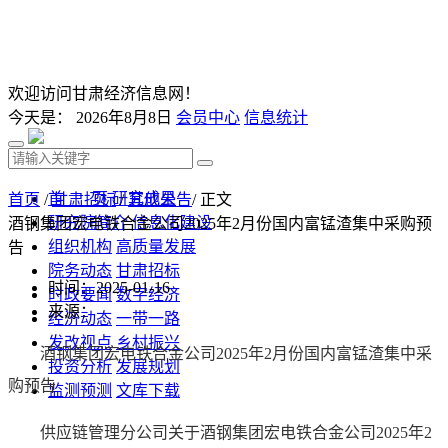
欢迎访问甘肃经济信息网！
今天是：
2026年8月8日
会员中心
信息统计
首 页
研究成果
首页
/
甘肃招标
/
其他公告
/ 正文
研究院简介
信息化建设
酒钢集团宏电铁合金公司2025年2月份国内富锰渣集中采购预
组织机构
高质量发展
告
院务动态
甘肃招标
时间：2025-01-16
时政要闻
数字经济
来源：
经济动态
一带一路
发改视点
乡村振兴
酒钢集团宏电铁合金公司2025年2月份国内富锰渣集中采
投资分析
发展规划
购预告
监测预测
文库下载
供应链管理分公司关于酒钢集团宏电铁合金公司2025年2