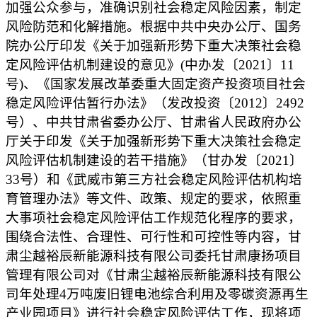
加强公众参与，准确识别社会稳定风险因素，制定
风险防范和化解措施。根据中共中央办公厅、国务
院办公厅印发《关于加强新形势下重大决策社会稳
定风险评估机制建设的意见》
(
中办发〔
2021
〕
11
号
)
、
《国家发展改革委重大固定资产投资项目社会
稳定风险评估暂行办法》（发改投资〔
2012
〕
2492
号）、中共甘肃省委办公厅、甘肃省人民政府办公
厅关于印发《关于加强新形势下重大决策社会稳定
风险评估机制建设的若干措施》（甘办发〔
2021
〕
33
号）和《武威市第三方社会稳定风险评估机构培
育管理办法》等文件、政策、规定的要求，依照重
大事项社会稳定风险评估工作规范化程序的要求，
围绕合法性、合理性、可行性和可控性等内容，
甘
肃尘越裕辰新能源科技有限公司
委托
甘肃康扬项目
管理有限公司
对《
甘肃尘越裕辰新能源科技有限公
司年处理
4
万吨废旧锂电池综合利用及零碳资源再生
产业园项目
》进行社会稳定风险评估工作，现将项