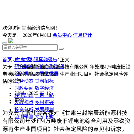
欢迎访问甘肃经济信息网！
今天是：
2026年8月8日
会员中心
信息统计
首 页
研究成果
首页
/
甘肃招标
/
其他公告
/ 正文
研究院简介
信息化建设
关于《甘肃尘越裕辰新能源科技有限公司 年处理4万吨废旧锂
组织机构
高质量发展
电池综合利用及零碳资源再生产业园项目》 社会稳定风险评
院务动态
甘肃招标
估的公示
时政要闻
数字经济
时间：2025-03-12
经济动态
一带一路
来源：
发改视点
乡村振兴
投资分析
发展规划
为充分了解社会各界对《
甘肃尘越裕辰新能源科技
监测预测
文库下载
有限公司年处理
4
万吨废旧锂电池综合利用及零碳资
源再生产业园项目
》社会稳定风险的意见和诉求，