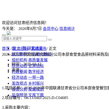
欢迎访问甘肃经济信息网！
今天是：
2026年8月7日
会员中心
信息统计
首 页
研究成果
首页
/
甘肃招标
/
其他公告
/ 正文
研究院简介
信息化建设
2025-2026年中国联通甘肃省分公司本部食堂食品原材料采
组织机构
高质量发展
时间：2025-03-12
院务动态
甘肃招标
来源：
时政要闻
数字经济
经济动态
一带一路
发改视点
乡村振兴
1.
项目名称：
2025-2026年中国联通甘肃省分公司本部食堂餐
投资分析
发展规划
监测预测
文库下载
2.
项目编号：
08-13-04D-2025-D-C04685
3.
采购主要内容：