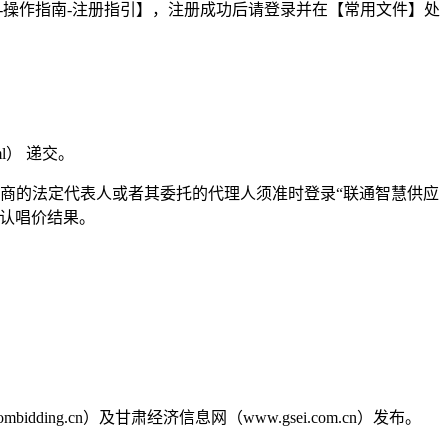
台-帮助中心-操作指南-注册指引】，注册成功后请登录并在【常用文件】处
tml） 递交。
商
的法定代表人或者其委托的代理人须准时登录
“联通智慧供应
确认唱价结果。
nicombidding.cn）及甘肃经济信息网（www.gsei.com.cn）发布。