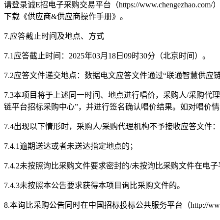
请登录诚
E招电子采购交易平台（https://www.chenge
下载《
供应商
&供应商操作手册》。
7.
应答截止时间及地点、方式
7.1
应答截
止时
间：
202
5
年
03月
18
日
09时30分（北京时间）。
7.2应答文件递交地点：
数据电文应答文件通过
“联通智慧供应链平台招
7.3
本项目将于上述同一时间、地点进行唱价，采购人
/采购代
链平台招标采购中心”，并进行签名确认唱价结果。如对唱价情
7.4
出现以下情形时，采购人
/采购代理机构不予接收应答文件：
7.4.1
逾期送达或者未送达指定地点的；
7.4.2
未按照询比采购文件要求密封的
/未按询比采购文件在电
7.4.3
未按照本公告要求获得本项目询比采购文件的。
8.
本询比采购公告同时在中国招标投标公共服务平台（
http:/