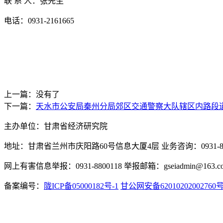
联
系
人：张先生
电话：
0931-2161665
上一篇：没有了
下一篇：
天水市公安局秦州分局郊区交通警察大队辖区内路段
主办单位：甘肃省经济研究院
地址：甘肃省兰州市庆阳路60号信息大厦4层 业务咨询：0931-880
网上有害信息举报：0931-8800118 举报邮箱：gseiadmin@163.c
备案编号：
陇ICP备05000182号-1
甘公网安备62010202002760