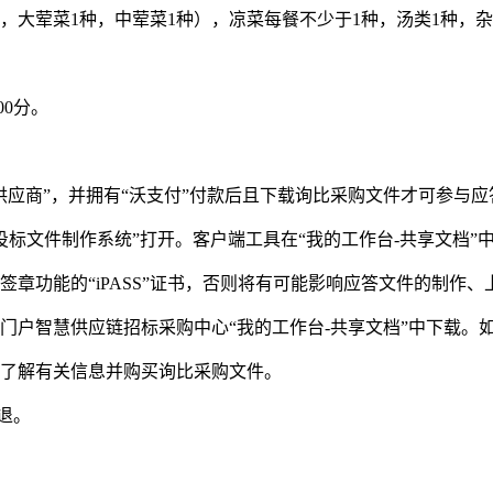
其中，大荤菜1种，中荤菜1种），凉菜每餐不少于1种，汤类1种，
0
0
分。
供应商”，并拥有“沃支付”付款后且下载询比采购文件才可参与应
“投标文件制作系统”打开。客户端工具在“我的工作台-共享文档”
签章功能的
“iPASS”证书，否则将有可能影响应答文件的制作
门户
智慧供应链招标采购中心
“我的工作台-共享文档”中下载
构了解有关信息并购买询比采购文件。
不退。