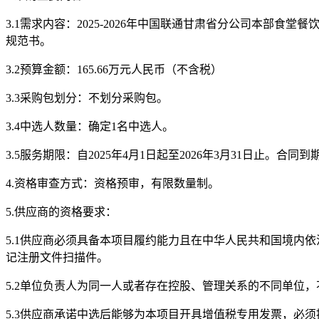
3.1
需求内容：
2025-2026年中国联通甘肃省分公司本部
规范书。
3
.2
预算金额：
165.66
万元人民币（不含税）
3
.3
采购包
划分：不划分
采购包
。
3
.4
中选人数量：确定
1名中选人。
3
.5
服务期限：自
2025年4月1日起至2026年3月31日止。
4
.
资格审查方式：资格预审，有限数量制。
5.
供应商
的资格要求：
5
.1供应商必须具备本项目履约能力且在中华人民共和国境内
记注册文件扫描件。
5.2
单位负责人为同一人或者存在控股、管理关系的不同单位，
5.3
供应商承诺中选后能够为本项目开具增值税专用发票，必须