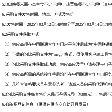
5.10.3晚餐米面小点主食不少于3种，热菜每餐不少于3种（
6.
采购文件发售时间、地点、方式及售价
6.1
发售时间：
202
5
年
03月
12
日
14
时
0
0
分至
202
5
年
03月
14
日
1
7
时
6.2采购文件获取方式：
（
1）
供应商
须在
中国联通合作方门户平台
注册成为
“中国联通
（
2）下载的询比采购文件为“megp”格式，须使用客户端工具
（
3）询比采购文件获取成功后，
供应商
应及早申请办理带电子
（
4）
供应商
所需的系统操作手册均可在
中国联通合作方自服务
（
5）凡符合资格要求且有意参选者，请派人员向采购代理机
6.3
询比采购文
件每套售价人民币叁佰元整（
¥300元），售后
6.4
诚
E招登记信息 （供潜在
供应商
自助开具发票）