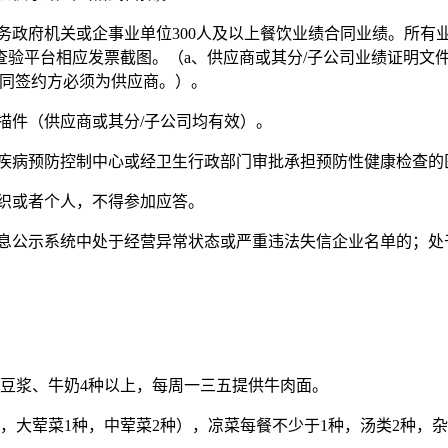
之间服务政府机关或企事业单位300人及以上餐饮业绩合同业绩。
验平台相应发票截图。（a、供应商或其分/子公司业绩证明文
合同签约方必须为供应商。）。
描件（供应商或其分
/子公司均有效）。
疾病预防控制中心或经卫生行政部门审批承担预防性健康检查的
织或者个人，不得参加应答。
息公示系统中处于经营异常状态或严重违法失信企业名单的；处
。
汤、豆浆、牛奶4种以上，每周一三五提供牛肉面。
其中，大荤菜1种，中荤菜2种），凉菜每餐不少于1种，汤类2种，