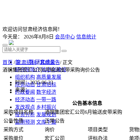
欢迎访问甘肃经济信息网！
今天是：
2026年8月8日
会员中心
信息统计
首 页
研究成果
首页
/
甘肃招标
/
其他公告
/ 正文
研究院简介
信息化建设
酒钢集团宏汇公司6月输送皮带采购询价公告
组织机构
高质量发展
时间：2025-06-23
院务动态
甘肃招标
来源：
时政要闻
数字经济
经济动态
一带一路
公告基本信息
发改视点
乡村振兴
采购项目名称
酒钢集团宏汇公司6月输送皮带采购
投资分析
发展规划
公告性质
正常公告
监测预测
文库下载
采购方式
询价
项目类型
货物
采购单位
宏汇公司
评标办法
单项