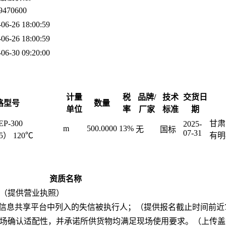
9470600
-06-26 18:00:59
-06-26 18:00:59
-06-30 09:20:00
计量
税
品牌/
技术
交货日
格型号
数量
单位
率
厂家
标准
期
P-300
甘肃
2025-
m
500.0000
13%
无
国标
07-31
.5） 120℃
有明-
资质名称
（提供营业执照）
用信息共享平台中列入的失信被执行人；（提供报名截止时间前近
场确认适配性，并承诺所供货物均满足现场使用要求。（上传盖