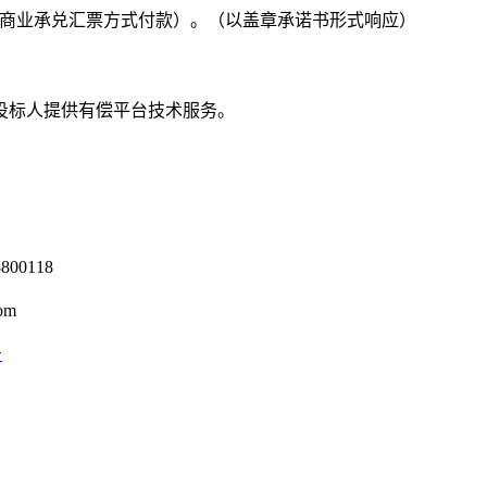
商业承兑汇票方式付款）。（以盖章承诺书形式响应）
投标人提供有偿平台技术服务。
0118
om
号