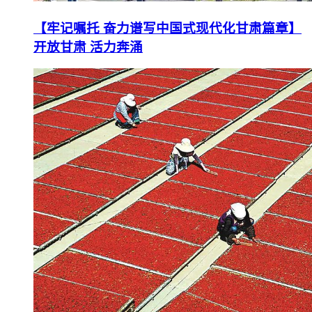
【牢记嘱托 奋力谱写中国式现代化甘肃篇章】
开放甘肃 活力奔涌