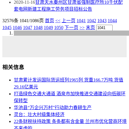
2020-11-16
甘肃天水秦州区甘肃省强制医疗所10千伏配
套电网新建工程施工劳务项目招标公告
32576条 1041/1086页
首页
<<
上一页
1041
1042
1043
1044
1045
1046
1047
1048
1049
1050
下一页
>>
末页
相关信息
甘肃累计发运国际货运班列1965列 货重166.7万吨 货值
29.16亿美元
打造绿色交通大通道 酒泉市加快推进交通建设向低碳环
保转型
华池县“万企兴万村”行动助力春耕生产
灵台：壮大村级集体经济
22条财税扶持政策 条条都有含金量 兰州市优化营商环境
不来虚的