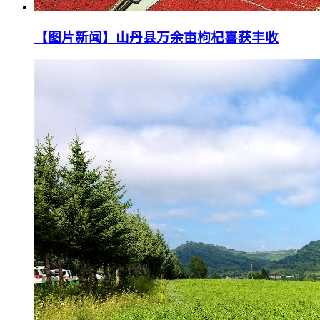
【图片新闻】山丹县万余亩枸杞喜获丰收