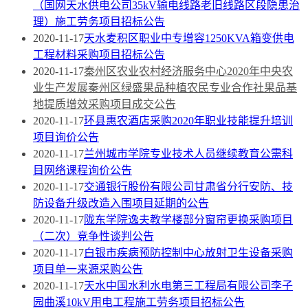
（国网天水供电公司35kV输电线路老旧线路区段隐患治
理）施工劳务项目招标公告
2020-11-17
天水麦积区职业中专增容1250KVA箱变供电
工程材料采购项目招标公告
2020-11-17
秦州区农业农村经济服务中心2020年中央农
业生产发展秦州区绿盛果品种植农民专业合作社果品基
地提质增效采购项目成交公告
2020-11-17
环县惠农酒店采购2020年职业技能提升培训
项目询价公告
2020-11-17
兰州城市学院专业技术人员继续教育公需科
目网络课程询价公告
2020-11-17
交通银行股份有限公司甘肃省分行安防、技
防设备升级改造入围项目延期的公告
2020-11-17
陇东学院逸夫教学楼部分窗帘更换采购项目
（二次）竞争性谈判公告
2020-11-17
白银市疾病预防控制中心放射卫生设备采购
项目单一来源采购公告
2020-11-17
天水中国水利水电第三工程局有限公司李子
园曲溪10kV用电工程施工劳务项目招标公告