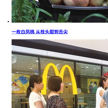
一枚白凤桃 从枝头甜到舌尖