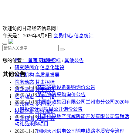
欢迎访问甘肃经济信息网！
今天是：
2026年8月8日
会员中心
信息统计
首 页
研究成果
您的位置：
首页
/
甘肃招标
/
其他公告
研究院简介
信息化建设
其他公告
组织机构
高质量发展
院务动态
甘肃招标
2020-11-18
某部通信设备采购询价公告
时政要闻
数字经济
2020-11-18
某部物资采购询价公告
经济动态
一带一路
2020-11-18
中国邮政集团有限公司兰州市分公司2020年
发改视点
乡村振兴
小型投资计划项目公开询价公告
投资分析
发展规划
2020-11-18
甘肃电投地产武威陇能开发有限公司营销活
监测预测
文库下载
动礼品采购项目
2020-11-17
国网天水供电公司输电线路本质安全治理