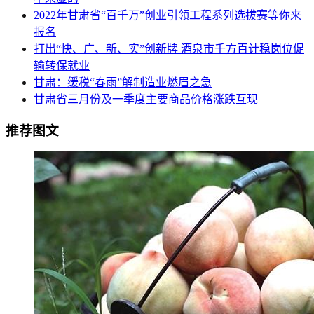
2022年甘肃省“百千万”创业引领工程系列选拔赛等你来
报名
打出“快、广、新、实”创新牌 酒泉市千方百计稳岗位促
输转保就业
甘肃：缓税“春雨”解制造业燃眉之急
甘肃省三月份及一季度主要商品价格涨跌互现
推荐图文