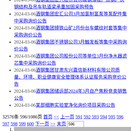
钢结构及吊车轨道梁承重加固采购预告
2024-03-06
酒钢集团宏汇公司3月加氢制氢泵等泵配件集
中采购询价公告
2024-03-06
酒钢集团镜铁山矿2月份台车螺纹衬套等集中
采购询价公告
2024-03-06
酒钢集团不锈钢公司3月触发板等集中采购询
价公告
2024-03-06
酒钢集团公司股份公司等单位3月份净水器滤
芯集中采购询价公告
2024-03-06
酒钢集团甘肃东兴嘉信新材料有限公司质
量、环境、职业健康安全管理体系认证服务采购竞价公
告
2024-03-06
酒钢集团储运部2024年3月自产焦粉竞卖销售
公告
2024-03-06
某部细胞实验室净化询价项目采购公告
32576条 596/1086页
首页
<<
上一页
591
592
593
594
595
596
597
598
599
600
下一页
>>
末页