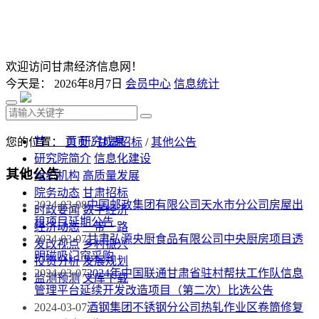
欢迎访问甘肃经济信息网！
今天是：
2026年8月7日
会员中心
信息统计
首 页
研究成果
您的位置：
首页
/
甘肃招标
/
其他公告
研究院简介
信息化建设
其他公告
组织机构
高质量发展
院务动态
甘肃招标
2024-03-08
中国邮政集团有限公司天水市分公司房屋出
时政要闻
数字经济
租项目延期公告
经济动态
一带一路
2024-03-07
甘肃弘源央厨食品有限公司中央厨房项目透
发改视点
乡村振兴
明磁吸门帘采购
投资分析
发展规划
2024-03-07
2024年中国联通甘肃省驻村帮扶工作队信息
监测预测
文库下载
管理平台延续开发改造项目（第二次）比选公告
2024-03-07
酒钢集团不锈钢分公司热轧作业区卷筒修复