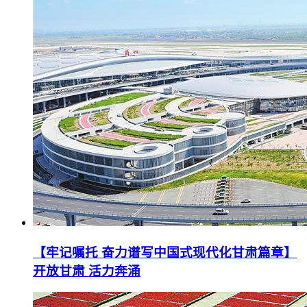
【牢记嘱托 奋力谱写中国式现代化甘肃篇章】
开放甘肃 活力奔涌