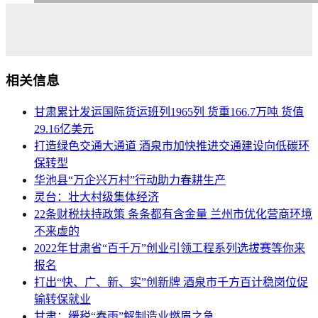
相关信息
甘肃累计发运国际货运班列1965列 货重166.7万吨 货值
29.16亿美元
打造绿色交通大通道 酒泉市加快推进交通建设向低碳环
保转型
华池县“万企兴万村”行动助力春耕生产
灵台：壮大村级集体经济
22条财税扶持政策 条条都有含金量 兰州市优化营商环境
不来虚的
2022年甘肃省“百千万”创业引领工程系列选拔赛等你来
报名
打出“快、广、新、实”创新牌 酒泉市千方百计稳岗位促
输转保就业
甘肃：缓税“春雨”解制造业燃眉之急