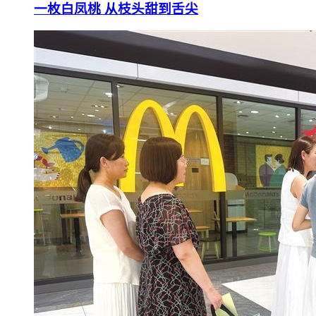
一枚白凤桃 从枝头甜到舌尖