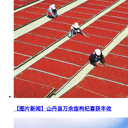
【图片新闻】山丹县万余亩枸杞喜获丰收