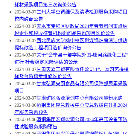
耗材采购项目第三次询价公告
2024-03-07
兰州大学空调维保及清洗检测服务采购项目
校内磋商公告
2024-03-07
天水市麦积区财政局2024年春节慰问重点纳
税企业和税收征管机构慰问品采购项目询价公告
2024-03-07
西北民族大学榆中校区燃煤锅炉房清洁供热
提标改造工程项目造价询价公告
2024-03-07
关于“会宁县干部学院外围-康河路绿化工程”
进行 社会稳定风险评估的公示
2024-03-07
甘肃天嘉工贸有限责任公司 1#、2#习艺楼楼
梯及台阶踏步维修询价公告
2024-03-07
甘肃弘源央厨食品有限公司保障部尿素采购
项目
2024-03-07
甘肃矿区弘源培训中心有限公司墨粉采购
2024-03-06
酒钢集团应急救援中心应急救援直升机2024
年服务采购预告
2024-03-06
酒钢集团宏翔能源公司2024年高压设备预防
性试验服务采购预告
2024-03-06
酒钢集团宏兴股份公司碳钢薄板厂炼钢厂房