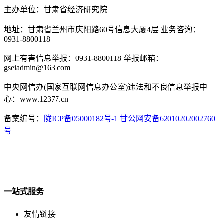
主办单位：甘肃省经济研究院
地址：甘肃省兰州市庆阳路60号信息大厦4层 业务咨询：
0931-8800118
网上有害信息举报：0931-8800118 举报邮箱：
gseiadmin@163.com
中央网信办(国家互联网信息办公室)违法和不良信息举报中
心：www.12377.cn
备案编号：
陇ICP备05000182号-1
甘公网安备62010202002760
号
一站式服务
友情链接