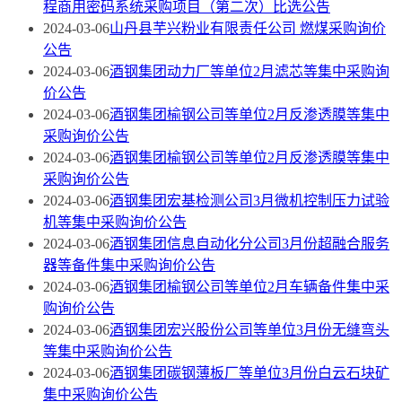
程商用密码系统采购项目（第二次）比选公告
2024-03-06
山丹县芋兴粉业有限责任公司 燃煤采购询价
公告
2024-03-06
酒钢集团动力厂等单位2月滤芯等集中采购询
价公告
2024-03-06
酒钢集团榆钢公司等单位2月反渗透膜等集中
采购询价公告
2024-03-06
酒钢集团榆钢公司等单位2月反渗透膜等集中
采购询价公告
2024-03-06
酒钢集团宏基检测公司3月微机控制压力试验
机等集中采购询价公告
2024-03-06
酒钢集团信息自动化分公司3月份超融合服务
器等备件集中采购询价公告
2024-03-06
酒钢集团榆钢公司等单位2月车辆备件集中采
购询价公告
2024-03-06
酒钢集团宏兴股份公司等单位3月份无缝弯头
等集中采购询价公告
2024-03-06
酒钢集团碳钢薄板厂等单位3月份白云石块矿
集中采购询价公告