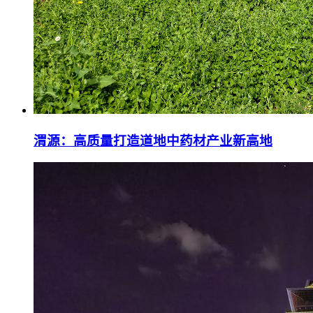
渭源：高质量打造道地中药材产业新高地