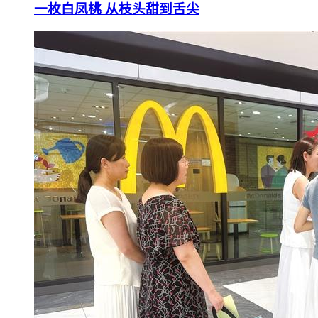
一枚白凤桃 从枝头甜到舌尖