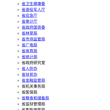
省卫生健康委
省退役军人厅
省应急厅
省审计厅
省政府国资委
省林草局
省市场监管局
省广电局
省体育局
省统计局
省政府研究室
省人防办
省扶贫办
省金融监管局
省机关事务局
省医保局
省粮食和储备局
省监狱管理局
省畜牧兽医局