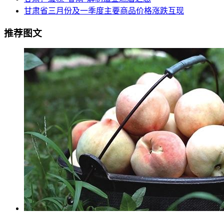
甘肃省三月份及一季度主要商品价格涨跌互现
推荐图文