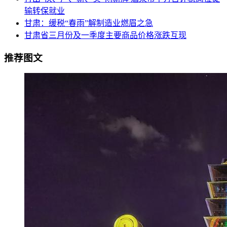
输转保就业
甘肃：缓税“春雨”解制造业燃眉之急
甘肃省三月份及一季度主要商品价格涨跌互现
推荐图文