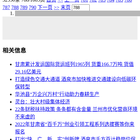
787
788
789
790
下一页
>>
末页
相关信息
甘肃累计发运国际货运班列1965列 货重166.7万吨 货值
29.16亿美元
打造绿色交通大通道 酒泉市加快推进交通建设向低碳环
保转型
华池县“万企兴万村”行动助力春耕生产
灵台：壮大村级集体经济
22条财税扶持政策 条条都有含金量 兰州市优化营商环境
不来虚的
2022年甘肃省“百千万”创业引领工程系列选拔赛等你来
报名
打出“快、广、新、实”创新牌 酒泉市千方百计稳岗位促