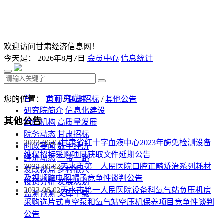
欢迎访问甘肃经济信息网！
今天是：
2026年8月7日
会员中心
信息统计
首 页
研究成果
您的位置：
首页
/
甘肃招标
/
其他公告
研究院简介
信息化建设
其他公告
组织机构
高质量发展
院务动态
甘肃招标
2023-06-02
甘肃省红十字血液中心2023年酶免检测设备
时政要闻
数字经济
维保招标采购项目获取文件延期公告
经济动态
一带一路
2023-06-02
天水市第一人民医院口腔正畸矫治系列耗材
发改视点
乡村振兴
及视频脑电图帽子竞争性谈判公告
投资分析
发展规划
2023-06-02
天水市第一人民医院设备科氧气站负压机房
监测预测
文库下载
采购选片式真空泵和氧气站空压机保养项目竞争性谈判
公告