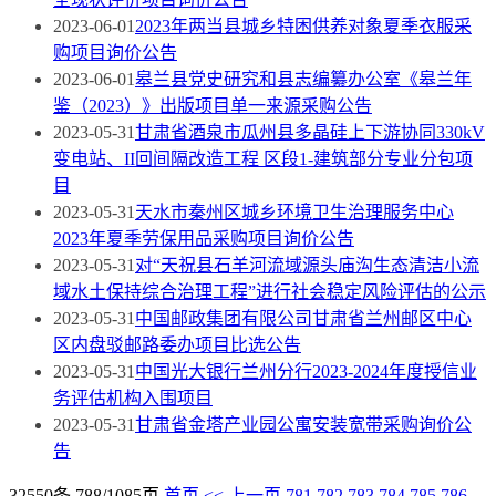
2023-06-01
2023年两当县城乡特困供养对象夏季衣服采
购项目询价公告
2023-06-01
皋兰县党史研究和县志编纂办公室《皋兰年
鉴（2023）》出版项目单一来源采购公告
2023-05-31
甘肃省酒泉市瓜州县多晶硅上下游协同330kV
变电站、II回间隔改造工程 区段1-建筑部分专业分包项
目
2023-05-31
天水市秦州区城乡环境卫生治理服务中心
2023年夏季劳保用品采购项目询价公告
2023-05-31
对“天祝县石羊河流域源头庙沟生态清洁小流
域水土保持综合治理工程”进行社会稳定风险评估的公示
2023-05-31
中国邮政集团有限公司甘肃省兰州邮区中心
区内盘驳邮路委办项目比选公告
2023-05-31
中国光大银行兰州分行2023-2024年度授信业
务评估机构入围项目
2023-05-31
甘肃省金塔产业园公寓安装宽带采购询价公
告
32550条 788/1085页
首页
<<
上一页
781
782
783
784
785
786