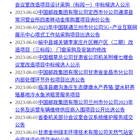
会议室改造项目设计采购（标段一）中标候选人公示
2023-06-02
中国邮政集团有限公司定西市分公司通渭县
常河营业所四类移动金库购置项目询价公告
2023-06-01
2023年中国联通兰州市分公司5G+产业互联网
展示中心塔式工作站采购项目比选公告
2023-06-01
榆中县城关镇李家庄片区棚户区（二期）改
造项目（三标段） 门窗采购及安装的修改
2023-06-01
中国烟草总公司甘肃省公司机关附楼七楼会
议室改造项目中标候选人公示
2023-06-01
中国邮政集团有限公司甘肃省金昌市分公司
内部处理环节外包项目比选公告
2023-06-01
临泽县磨沟渔庄生态健康水产养殖-望水轩养
殖基地冷水鱼池租赁服务项目
2023-06-01
中国邮政集团有限公司兰州市分公司2023年
公务及运营车辆维修供应商入围项目公开比选公告
2023-06-01
省委机关部分会议室会议系统维护服务成交
公告
2023-06-01
甘肃金创绿丰环境技术有限公司天然气站安
全现状评价项目询价公告