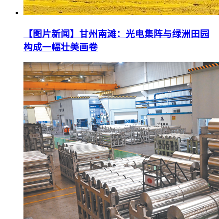
【图片新闻】甘州南滩：光电集阵与绿洲田园
构成一幅壮美画卷