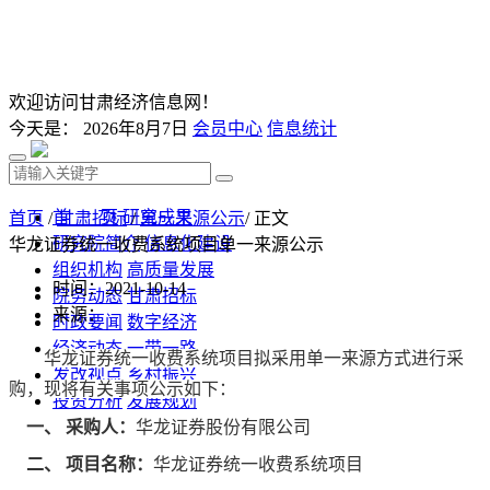
欢迎访问甘肃经济信息网！
今天是：
2026年8月7日
会员中心
信息统计
首 页
研究成果
首页
/
甘肃招标
/
单一来源公示
/ 正文
研究院简介
信息化建设
华龙证券统一收费系统项目单一来源公示
组织机构
高质量发展
时间：2021-10-14
院务动态
甘肃招标
来源：
时政要闻
数字经济
经济动态
一带一路
华龙证券统一收费系统项目拟采用单一来源方式进行采
发改视点
乡村振兴
购，现将有关事项公示如下：
投资分析
发展规划
一、
采购人：
华龙证券股份有限公司
监测预测
文库下载
二、
项目名称
：
华龙证券统一收费系统项目