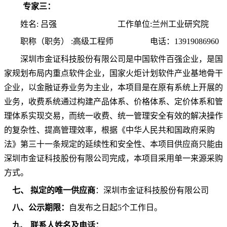
专家三：
姓名
:
吕强
工作单位
:
兰州工业研究院
职称（职务）
:
高级工程师
电话：
13919086960
深圳市金证科技股份有限公司是中国
软件
百强企业
，
是国
家规划布局内重点软件企业，国家火炬计划软件产业基地骨干
企业
，
以金融证券业务
为
主业
，
本项目是在原有
系
统上开展
的
业务，收费系统通过构建产品体系、价格体系、定价体系和管
理体系实现交易，而
统一
收费、统一
管理
安全
有效的
解决操作
的
复杂
性
、
提高管理效率
，
根据《中华人民共和国政府采购
法》第三十一条规定的延
续性和安全性、本
项目
供应商
只
能由
深圳市金证科技股份有限公司完成
，
本项目
采用
单一来源
采购
方式。
七
、
拟定的唯一供应商
：深圳市金证科技股份有限公司
八
、公示期限：
自发布之日起
5个工作日。
九
、
联系人姓名及电话：