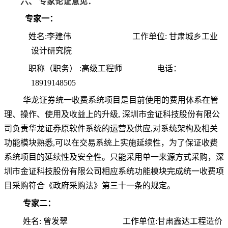
六
、
专家论证意见：
专家一：
姓名
:
李建伟
工作单位
:
甘肃城乡工业
设计研究院
职称（职务）
:
高级工程师
电话：
18919148505
华龙证券统一
收
费系统项目是目前使用的费用体系在管
理、操作
、
使用及收益上的
升级
, 深圳市金证科技股份有限公
司
负责
华龙证券原
软件
系统的
运营
及供应
,对
系统
架构
及
相
关
功能
模
块
熟悉
,可以在交易
系统
上
实施延续
性
，为了
保证收费
系统项
目
的
延续
性及
安全
性。只能采用
单
一来源方式采购
，
深
圳市金证科技股份有限公司相应系统功能模块完
成
统一
收
费
项
目采购符合《政府采购法》第
三
十
一
条的规定
。
专家二：
姓名
:
曾发翠
工作单位
:
甘肃鑫达工程造价