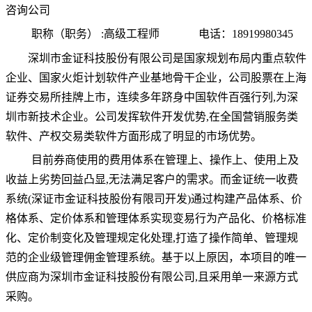
咨询公司
职称（职务）
:高级工程师
电话：
18919980345
深圳市金证科技股份有限公司是国家规划布局内重点软件
企
业、国家
火炬
计划软件产业基地骨
干
企业
，
公司股票在上海
证券交易所挂牌上市，连续多年跻身中国软件百强行列
,为深
圳市新技术企业。公司
发
挥
软件开发
优势
,在全国营销服务类
软件、
产
权交易类
软件
方面形成了明显的市场优势。
目前券商
使
用的费用体系在管理
上、
操作
上、
使用
上
及
收益上劣势
回
益
凸
显
,无法
满足
客户的需求。而
金证统一
收费
系统
(深证
市金证
科技股份有限司
开发
)通过构建
产
品体系、价
格
体系、定
价体系和管理体系实现变易行为产品化
、价格标准
化、
定价制变化
及管理规
定
化处理
,
打造了操作
简单
、
管理
规
范
的
企
业级
管理佣金
管理
系
统。基于以上
原
因
，
本项目的唯一
供应商
为深圳市金证科技股份有限公司
,
且采
用单一来
源
方式
采购
。