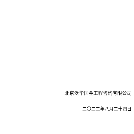
北京泛华国金工程咨询有限公司
二〇二
二
年
八月二十四
日