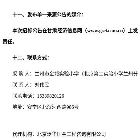
十
一
、发布单一来源公告的媒介：
本次招标公告在甘肃经济信息网（
www.gsei.co
责任。
十
二
、联系方式：
采
购
人：
兰州市金城实验小学（北京第二实验小学兰州分
联
系
人：
刘伟民
联系电话：
15339820126
地址：安宁区北滨河西路
986号
代理机构：北京泛华国金工程咨询有限公司