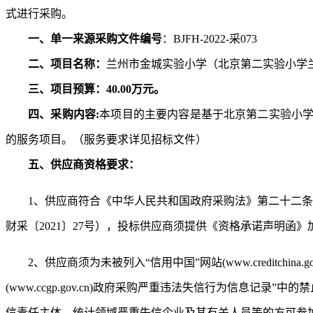
式进行采购
。
一、
单一来源
采购文件编号
：
BJFH-2022-采073
二、
项目名称
：
兰州市金城实验小学（北京第二实验小学
三、项目预算：
40.00
万元。
四、采购内容
:
本项目的主要内容是基于北京第二实验小
的服务项目。
（
服务要求详见招标文件
）
五、供应商资格要求：
1、供应商符合《中华人民共和国政府采购法》第二十二
财采〔2021〕27号），投标供应商须提供《资格承诺声明函》
2
、供应商须为未被列入
“信用中国”网站(www.credi
(www.ccgp.gov.cn)政府采购严重违法失信行为信息记录”中
信责任主体、统计领域严重失信企业及其有关人员等的方可参