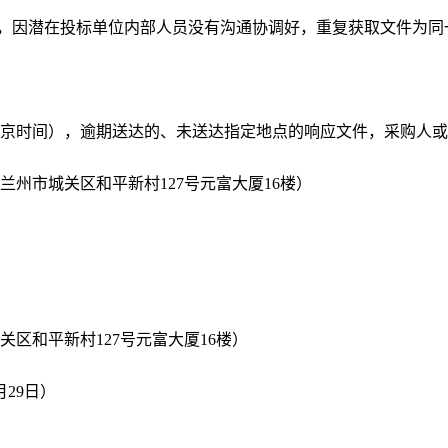
，因潜在投标单位内部人员没有沟通协调好，重复获取
文件
为同
北京时间），逾期送达的、未送达指定地点的响应文件，采购人
（兰州市城关区和平新村
127号元富大厦16楼）
城关区和平新村
127号元富大厦16楼）
月
29
日）