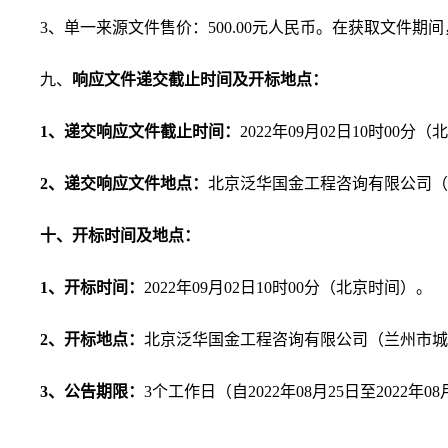
3
、
单一来源
文件售价：
500.00
元人民币。在获取文件期间
九、
响应文件递交截止时间及开标地点：
1、
递交
响应
文件截止时间：
202
2
年
09
月
02
日
10
时
00
分（
2、
递交
响应
文件
地点：
北京泛华国金工程咨询有限公司
十、开标
时间及地点：
1、
开标
时间：
202
2
年
09
月
02
日
10
时
00
分
（北京时间）。
2、
开标
地点：
北京泛华国金工程咨询有限公司（兰州市
3、公告期限：
3
个工作日（自
2022年08月
25
日至
2022年08