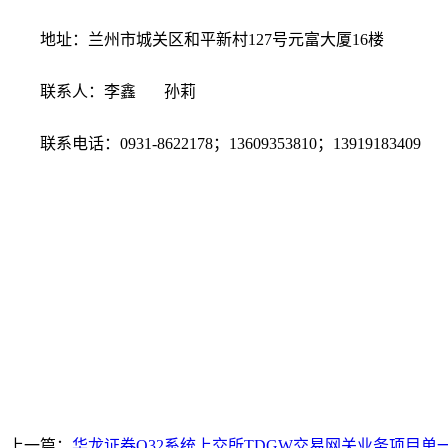
地址：兰州市城关区和平新村
127号元富大厦16楼
联系人：李鑫
孙莉
联系电话：
0931-8622178；13609353810；1391918340
上一篇：
华龙证券O32系统上交所TDGW交易网关业务项目单