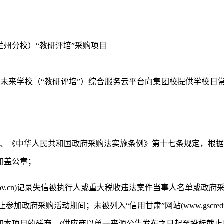
兰州分校）
“教研评培”采购项目
学未来学校（
“教研评培”）综合服务云平台向集团校提供学校日
条、《中华人民共和国政府采购法实施条例》第十七条规定，根
加盖公章；
tchina.gov.cn)记录失信被执行人或重大税收违法案件当事人
的禁止参加政府采购活动期间；未被列入“信用甘肃”网站(www.gscr
加本项目的磋商。(供应商以
单一来源
公告发布之日起至
投标
截止