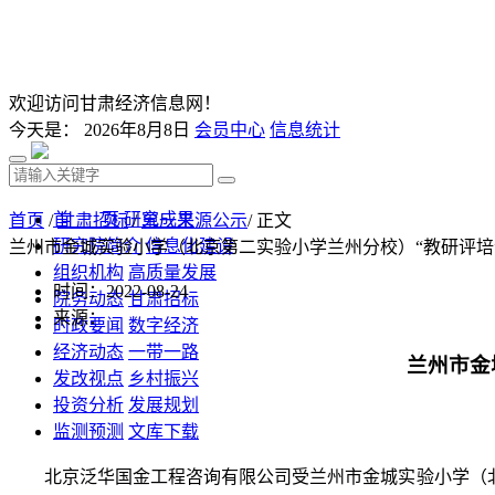
欢迎访问甘肃经济信息网！
今天是：
2026年8月8日
会员中心
信息统计
首 页
研究成果
首页
/
甘肃招标
/
单一来源公示
/ 正文
研究院简介
信息化建设
兰州市金城实验小学（北京第二实验小学兰州分校）“教研评培
组织机构
高质量发展
时间：2022-08-24
院务动态
甘肃招标
来源：
时政要闻
数字经济
经济动态
一带一路
兰州市金
发改视点
乡村振兴
投资分析
发展规划
监测预测
文库下载
北京泛华国金工程咨询有限公司受
兰州市金城实验小学（