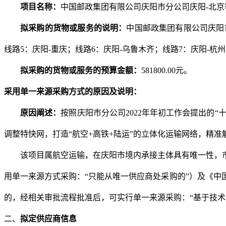
项目名称：
中国邮政集团有限公司庆阳市分公司庆阳
-
北京
拟采购的货物或服务的说明：
中国邮政集团有限公司庆阳
线路
5
：庆阳
-
重庆；线路
6
：庆阳
-
乌鲁木齐；线路
7
：庆阳
-
杭州
拟采购的货物或服务的预算金额：
581800.00
元。
采用单一来源采购方式的原因及说明：
原因阐述：
按照庆阳市分公司
2022
年年初工作会提出的“
调整特快网，打造“航空
+
高铁
+
陆运”的立体化运输网络，精准
该项目属航空运输，在庆阳市境内承接主体具有唯一性，
用单一来源方式采购：“只能从唯一供应商处采购的”）及《中
的，经相关审批流程批准后，可实行单一来源采购：“基于技
二、
拟定供应商信息