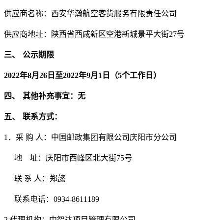
供应商名称：西安华瀚航空客货服务有限责任公司
供应商地址：陕西省西咸新区空港新城景平大街
27
号
三、
公示期限
2022
年
8
月
26
日至
2022
年
9
月
1
日（
5
个工作日）
四、
其他补充事宜：无
五、
联系方式：
1
．采 购 人：中国邮政集团有限公司庆阳市分公司
地
址：庆阳市西峰区北大街
75
号
联 系 人：郑懿
联系电话：
0934-8611189
2.
代理机构：中智达项目管理有限公司