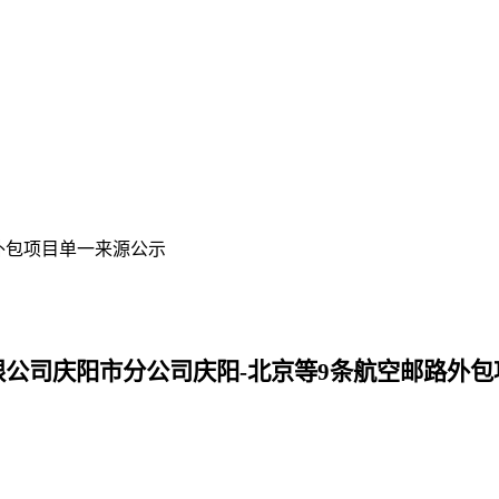
外包项目单一来源公示
限公司庆阳市分公司庆阳
-
北京等
9
条航空邮路外包