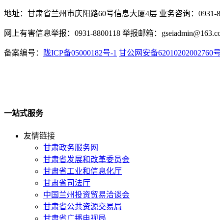
地址：甘肃省兰州市庆阳路60号信息大厦4层 业务咨询：0931-880
网上有害信息举报：0931-8800118 举报邮箱：gseiadmin@163.c
备案编号：
陇ICP备05000182号-1
甘公网安备62010202002760
一站式服务
友情链接
甘肃政务服务网
甘肃省发展和改革委员会
甘肃省工业和信息化厅
甘肃省司法厅
中国兰州投资贸易洽谈会
甘肃省公共资源交易局
甘肃省广播电视局