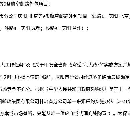
等
9
条航空邮路外包项目；
市分公司庆阳
-
北京等
9
条航空邮路外包项目（线路
1
：庆阳
-
北京
；线路
8
：庆阳
-
成都；线路
9
：庆阳
-
兰州）；
十大工作任务”及《关于印发全省邮政寄递“六大改革”实施方案
解决时限不稳不快的问题”，庆阳市分公司经过多番磋商最终确
市场竞争不充分。根据《中华人民共和国政府采购法》第三十一
国邮政集团有限公司甘肃省分公司单一来源采购实施办法（
2021
术方案或市场垄断，只能从唯一供应商或代理商处购置”）。为保