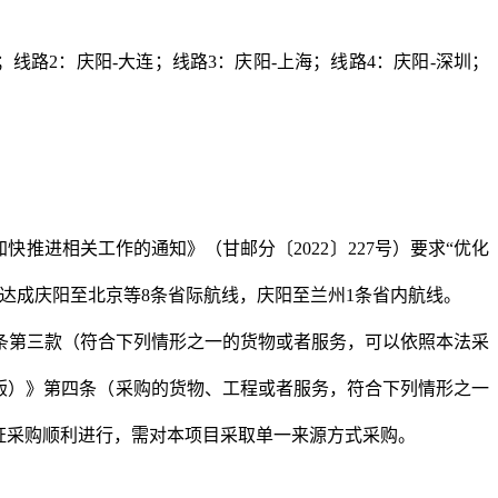
；线路
2
：庆阳
-
大连；线路
3
：庆阳
-
上海；线路
4
：庆阳
-
深圳；
并加快推进相关工作的通知》（甘邮分〔
2022
〕
227
号）要求“优化
定达成庆阳至北京等
8
条省际航线，庆阳至兰州
1
条省内航线。
条第三款（符合下列情形之一的货物或者服务，可以依照本法采
版）》第四条（采购的货物、工程或者服务，符合下列情形之一
证采购顺利进行，需对本项目采取单一来源方式采购。