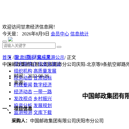
欢迎访问甘肃经济信息网！
今天是：
2026年8月9日
会员中心
信息统计
首 页
研究成果
首页
/
甘肃招标
/
单一来源公示
/ 正文
研究院简介
信息化建设
中国邮政集团有限公司庆阳市分公司庆阳-北京等9条航空邮路
组织机构
高质量发展
时间：2022-08-26
院务动态
甘肃招标
来源：
时政要闻
数字经济
经济动态
一带一路
中国邮政集团有
发改视点
乡村振兴
投资分析
发展规划
一、
项目信息
监测预测
文库下载
采购人：
中国邮政集团有限公司庆阳市分公司