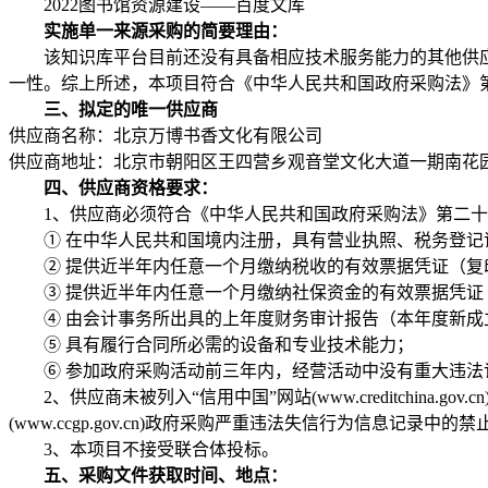
2022图书馆资源建设——百度文库
实施单一来源采购的简要理由：
该知识库平台目前还没有具备相应技术服务能力的其他供应
一性。综上所述，本项目符合《中华人民共和国政府采购法》
三、拟定的唯一供应商
供应商名称：北京万博书香文化有限公司
供应商地址：北京市朝阳区王四营乡观音堂文化大道一期南花园村
四、供应商资格要求：
1、供应商必须符合《中华人民共和国政府采购法》第二十
① 在中华人民共和国境内注册，具有营业执照、税务登记证
② 提供近半年内任意一个月缴纳税收的有效票据凭证（复
③ 提供近半年内任意一个月缴纳社保资金的有效票据凭证
④ 由会计事务所出具的上年度财务审计报告（本年度新成
⑤ 具有履行合同所必需的设备和专业技术能力；
⑥ 参加政府采购活动前三年内，经营活动中没有重大违法
2、供应商未被列入“信用中国”网站(www.creditchin
(www.ccgp.gov.cn)政府采购严重违法失信行为信息
3、本项目不接受联合体投标。
五、采购文件获取时间、地点：