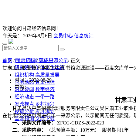
欢迎访问甘肃经济信息网！
今天是：
2026年8月6日
会员中心
信息统计
首 页
研究成果
首页
/
甘肃招标
/
单一来源公示
/ 正文
研究院简介
信息化建设
甘肃工业职业技术学院2022图书馆资源建设——百度文库单一
组织机构
高质量发展
时间：2022-08-29
院务动态
甘肃招标
来源：
时政要闻
数字经济
经济动态
一带一路
甘肃工
发改视点
乡村振兴
甘肃昌达中盛招标代理服务有限责任公司受甘肃工业职业技术学
投资分析
发展规划
在甘肃经济信息网进行单一来源公示，公示期间无任何质疑，
监测预测
文库下载
一、采购文件编号：
ZFCG-CDZS-2022-023
二、采购内容：
（总预算金额：10万元） 服务期限1年