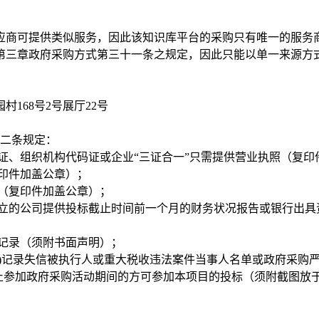
商可提供类似服务，因此该知识库平台的采购只有唯一的服务商
第三章政府采购方式第三十一条之规定，因此只能以单一来源方
168号2号展厅22号
二条规定：
、组织机构代码证或企业“三证合一”只需提供营业执照（复印
印件加盖公章）；
（复印件加盖公章）；
立的公司提供投标截止时间前一个月的财务状况报告或银行出具
记录（须附书面声明）；
a.gov.cn)记录失信被执行人或重大税收违法案件当事人名单或政
记录中的禁止参加政府采购活动期间的方可参加本项目的投标（须附截图