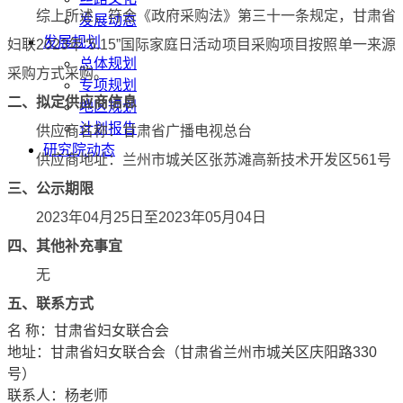
综上所述，符合《政府采购法》第三十一条规定，甘肃省
发展动态
发展规划
妇联
2023
年“
5.15
”国际家庭日活动项目采购项目按照单一来源
总体规划
采购方式采购。
专项规划
二、拟定供应商信息
地区规划
计划报告
供应商名称：甘肃省广播电视总台
研究院动态
供应商地址：兰州市城关区张苏滩高新技术开发区
561
号
三、公示期限
2023
年
04
月
25
日至
2023
年
05
月
04
日
四、其他补充事宜
无
五、联系方式
名 称：甘肃省妇女联合会
地址：甘肃省妇女联合会（甘肃省兰州市城关区庆阳路
330
号）
联系人：杨老师