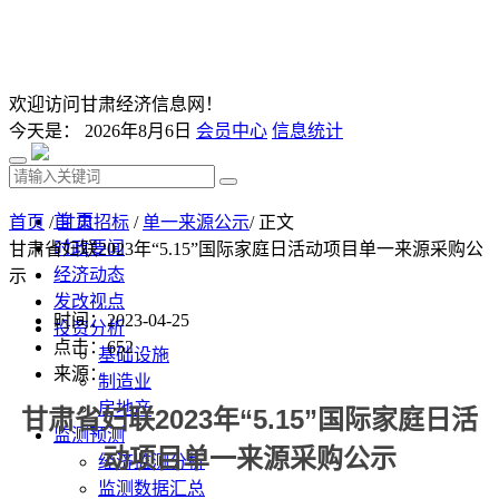
欢迎访问甘肃经济信息网！
今天是：
2026年8月6日
会员中心
信息统计
首 页
首页
/
甘肃招标
/
单一来源公示
/ 正文
时政要闻
甘肃省妇联2023年“5.15”国际家庭日活动项目单一来源采购公
经济动态
示
发改视点
时间：2023-04-25
投资分析
点击：
652
基础设施
来源：
制造业
房地产
甘肃省妇联
2023
年“
5.15
”国际家庭日活
监测预测
动项目单一来源采购公示
经济监测分析
监测数据汇总