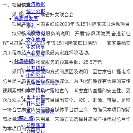
经济数据
一、项目信息
统计公报
采
购
人：甘肃省妇女联合会
高质量发展
项目名称：甘肃省妇联
2023
年“
5.15
”国际家庭日活动项目
水利
污染防治
拟采购的货物或服务的说明：开展“家风润陇原 奋进新征
文化旅游
程”甘肃省妇联
2023
年“
5.15
”国际家庭日活动一一家家幸福安
生态修复
康工程总结大会暨省级最美家庭揭晓活动。
产业发展
甘肃招标
拟采购的货物或服务的预算金额：
25.5
万元
公开招标
采用单一来源采购方式的原因及说明：因甘肃省广播电视
中标公示
总台是甘肃省的省级权威融媒体，为匹配前期存有大量的宣传
竞争性磋商/谈判
废标终止
视频素材和本项目及时落地宣传，考虑宣传直播的安全性、受
更正公告
众群众关注度、确保节目播出安全、及时、准确、可靠，是唯
其他公告
一符合甘肃省内省级融合媒体平台供应商，为确保本项目按期
单一来源公示
一带一路
高质量完成，拟采用单一来源方式选择甘肃省广播电视总台作
丝路新闻
为本项目的供应商。
丝路文化