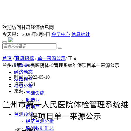
欢迎访问甘肃经济信息网！
今天是：
2026年8月9日
会员中心
信息统计
首 页
首页
/
甘肃招标
/
单一来源公示
/ 正文
时政要闻
兰州市第一人民医院体检管理系统维保项目单一来源公示
经济动态
时间：2023-05-10
发改视点
点击：
454
投资分析
来源：
基础设施
制造业
兰州市第一人民医院体检管理系统维
房地产
监测预测
保项目单一来源公示
经济监测分析
监测数据汇总