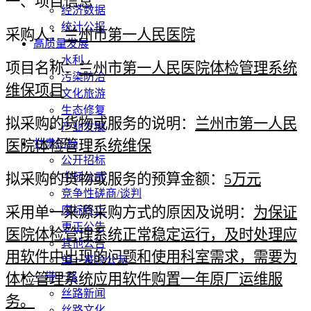
一、项目信息
经济数据
统计公报
采购人：
兰州市第一人民医院
高质量发展
水利
项目名称：
兰州市第一人民医院体检管理系统
污染防治
维保项目
文化旅游
生态修复
拟采购的货物或服务的说明：
兰州市第一人民
产业发展
医院体检管理系统维保
甘肃招标
公开招标
拟采购的货物或服务的预算金额：
中标公示
5万元
竞争性磋商/谈判
采用单一来源采购方式的原因及说明：
废标终止
为保证
更正公告
医院体检管理系统正常稳定运行，及时处理应
其他公告
用软件中出现的问题和使用科室需求，需要为
单一来源公示
体检管理系统应用软件购置一年原厂运维服
一带一路
丝路新闻
务。
丝路文化