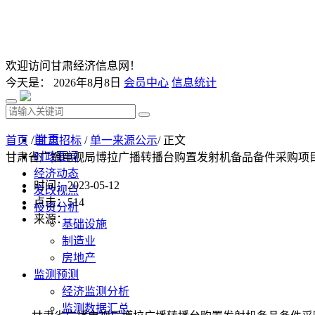
欢迎访问甘肃经济信息网！
今天是：
2026年8月8日
会员中心
信息统计
首 页
首页
/
甘肃招标
/
单一来源公示
/ 正文
时政要闻
甘肃省广播电视局博拉广播转播台购置发射机备品备件采购项
经济动态
时间：2023-05-12
发改视点
点击：
514
投资分析
来源：
基础设施
制造业
房地产
监测预测
经济监测分析
监测数据汇总