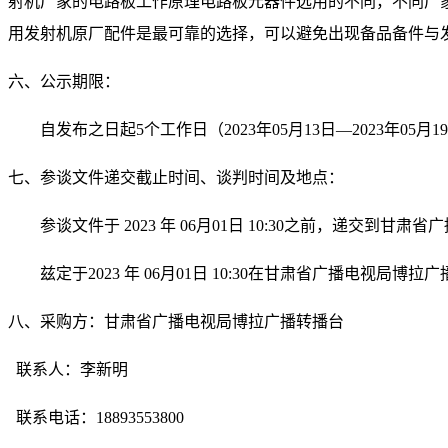
射机厂家的电路板工作原理电路板元器件选用的不同，不同厂
用发射机原厂配件是最可靠的选择，可以避免出现备品备件与
六、公示期限：
自发布之日起
5个工作日（2023年05月1
3
日
—2023年05月1
9
七、参谈文件递交截止时间、谈判时间及地点：
参谈文件于
202
3
年
0
6
月
01
日
10
:
30
之前，递交到甘肃省广
兹定于
202
3
年
0
6
月
01
日
10
:
30
在甘肃省广播电视局博拉广
八、采购方：甘肃省广播电视局博拉广播转播台
联系人：李新明
联系电话：18893553800