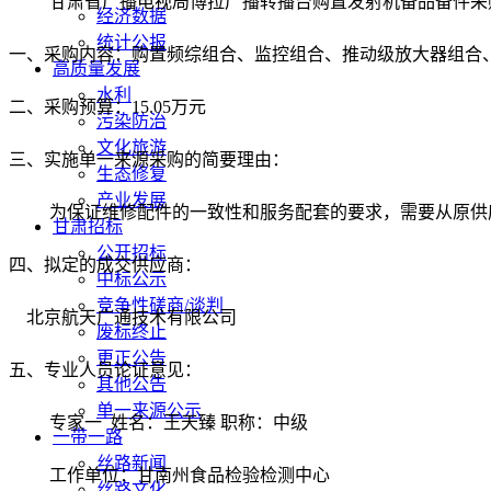
甘肃省广播电视局博拉广播转播台购置发射机备品备件采
经济数据
统计公报
一、采购内容：
购置频综组合、监控组合、推动级放大器组合
高质量发展
水利
二、采购预算：
15.05万元
污染防治
文化旅游
三、实施单一来源采购的简要理由：
生态修复
产业发展
为保证维修配件的一致性和服务配套的要求，需要从原供
甘肃招标
公开招标
四、
拟定的成交供应商：
中标公示
竞争性磋商/谈判
北京航天广通技术有限公司
废标终止
更正公告
五、专业人员论证意见：
其他公告
单一来源公示
专家一
姓名：王天臻 职称：中级
一带一路
丝路新闻
工作单位：甘南州食品检验检测中心
丝路文化