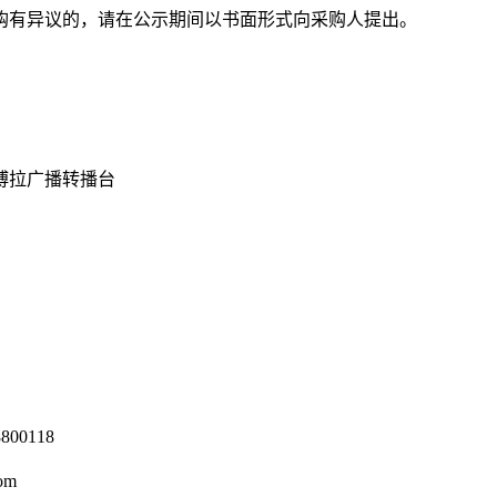
购有异议的，请在公示期间以书面形式向采购人提出。
博拉广播转播台
0118
om