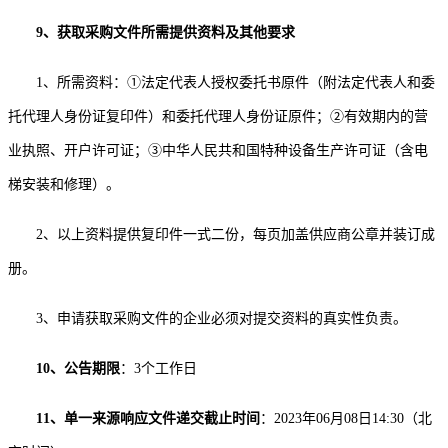
9、
获取采购文件所需提供资料及其他要求
1、所需资料：①法定代表人授权委托书原件（附法定代表人和委
托代理人身份证复印件）和委托代理人身份证原件；②有效期内的营
业执照、开户许可证
；
③
中华人民共和国特种设备
生产
许可证
（含电
梯安装和修理）
。
2、以上资料提供复印件一式二份，每页加盖供应商公章并装订成
册。
3、申请获取采购文件的企业必须对提交资料的真实性负责。
10、公告期限
：
3个工作日
11、单一来源响应文件递交截止时间
：
2023年0
6
月
08
日
1
4
:
3
0（北