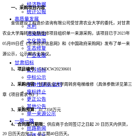
经济数据
一、采购项目内容
统计公报
高质量发展
金信建设工程造价咨询有限公司受甘肃农业大学的委托，对
甘肃
水利
农业大学周转房电梯维修项目
污染防治
组织单一来源采购，该项目已于
2023年
文化旅游
0
5
月
09
日在《甘肃经济信息网》和《中国政府采购网》发布了单一来
生态修复
源公示，公示期内无异议。
产业发展
甘肃招标
1、项目编号：
GNDCW20230601
公开招标
中标公示
2、采购内容：
竞争性磋商/谈判
甘肃农业大学周转房电梯维修
（
具体参数详见第三
废标终止
章《项目需求书》
）
更正公告
其他公告
3、采购预算
：
41.7358
万元
单一来源公示
一带一路
4、合同履行期限：
供应商于合同签订之日起
20
日历
天内供货，
丝路新闻
20
日历
天内完工
，总工期
40日历天
。
丝路文化