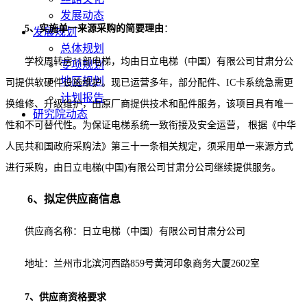
发展动态
5、实施单一来源采购的简要理由
：
发展规划
总体规划
学校周转房
11部电梯，均由日立电梯（中国）有限公司甘肃分公
专项规划
地区规划
司提供软硬件设施维护。现已运营多年，部分配件、IC卡系统急需更
计划报告
换维修、升级维护，由原厂商提供技术和配件服务，该项目具有唯一
研究院动态
性和不可替代性。为保证电梯系统一致衔接及安全运营， 根据《中华
人民共和国政府采购法》第三十一条相关规定，须采用单一来源方式
进行采购，由日立电梯(中国)有限公司甘肃分公司继续提供服务。
6、拟定供应商信息
供应商名称：日立电梯（中国）有限公司甘肃分公司
地址：兰州市北滨河西路
859号黄河印象商务大厦2602室
7、供应商资格要求