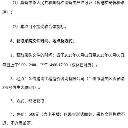
（
1
）具备中华人民共和国特种设备
生产
许可证
（含电梯安装和修
理）
；
（
2
）本项目不接受联合体投标。
8、获取采购文件时间、地点及方式：
1、获取采购文件的时间：请于2023年0
6月02
日
至
2023年0
6
月
06
日
,
每日上午9:00-12:00，下午14:00-17:00（
双休
日除外）
。
2、地点：金信建设工程造价咨询有限公司（兰州市城关区酒泉路
279号信生大厦8层）。
3、方式：现场获取
4、售价：
5
00元（含电子版）以现金形式缴纳，
采购
文件售后不
退，不办理邮寄。