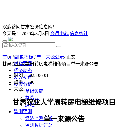
欢迎访问甘肃经济信息网！
今天是：
2026年8月8日
会员中心
信息统计
首 页
首页
/
甘肃招标
/
单一来源公示
/ 正文
时政要闻
甘肃农业大学周转房电梯维修项目单一来源公告
经济动态
时间：2023-06-01
发改视点
点击：
396
投资分析
来源：
基础设施
制造业
甘肃农业大学周转房电梯维修项目
房地产
监测预测
单一来源公告
经济监测分析
监测数据汇总