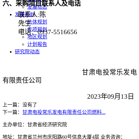
六、采购项目联系人及电话
发展动态
联系人
:
陈
发展规划
总体规划
先生
专项规划
电话：
0937-5516656
地区规划
计划报告
研究院动态
甘肃电投常乐发电
有限责任公司
202
3
年
09
月
13
日
上一篇：没有了
下一篇：
甘肃电投常乐发电有限责任公司燃料...
主办单位：甘肃省经济研究院
地址：甘肃省兰州市庆阳路60号信息大厦4层 业务咨询：