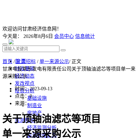
欢迎访问甘肃经济信息网！
今天是：
2026年8月6日
会员中心
信息统计
首 页
首页
/
甘肃招标
/
单一来源公示
/ 正文
时政要闻
甘肃电投常乐发电有限责任公司关于顶轴油滤芯等项目单一来
经济动态
源采购公示
发改视点
时间：2023-09-13
投资分析
点击：
0
基础设施
来源：
制造业
房地产
关于顶轴油滤芯等项目
监测预测
经济监测分析
单一来源采购公示
监测数据汇总