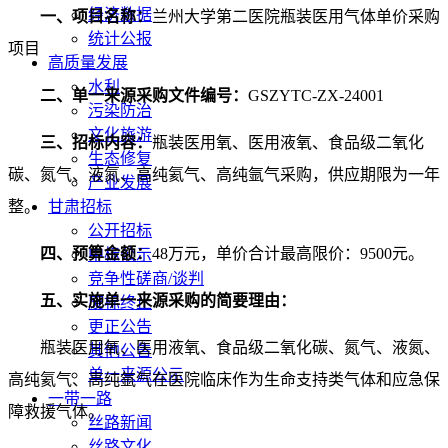
经济数据
一、项目名称：
兰州大学第二医院瓶装医用气体单价采购
统计公报
项目
高质量发展
水利
二、
单一来源采购文件编号：
GSZYTC-ZX-24001
污染防治
文化旅游
三、
招标内容：
瓶装医用氧、医用液氧、食品级二氧化
生态修复
碳、氮气、液氮、高纯氦气、高纯氩气
采购，供应期限为一年
产业发展
整
。
甘肃招标
公开招标
四
、预算金额：
48
万元
，
单价合计最高限价：9500元
。
中标公示
竞争性磋商/谈判
五
、实施单一来源采购的简要理由：
废标终止
更正公告
瓶装医用氧、医用液氧、食品级二氧化碳、氮气、液氮、
其他公告
单一来源公示
高纯氦气、高纯氩气在医院临床作为生命支持类气体和应急保
一带一路
障救援气体。
丝路新闻
丝路文化