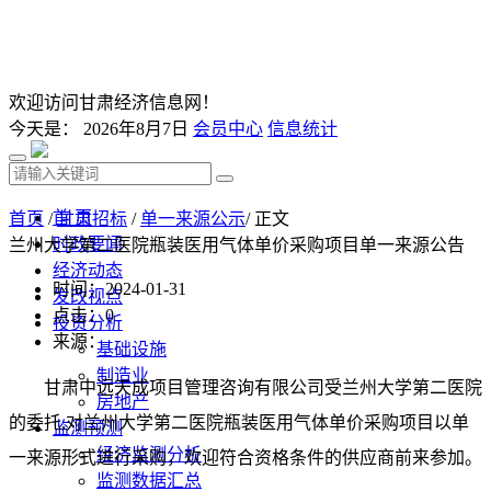
欢迎访问甘肃经济信息网！
今天是：
2026年8月7日
会员中心
信息统计
首 页
首页
/
甘肃招标
/
单一来源公示
/ 正文
时政要闻
兰州大学第二医院瓶装医用气体单价采购项目单一来源公告
经济动态
时间：2024-01-31
发改视点
点击：
0
投资分析
来源：
基础设施
制造业
甘肃中远天成项目管理咨询有限公司受
兰州大学第二医院
房地产
的委托,对
兰州大学第二医院瓶装医用气体单价采购项目
以单
监测预测
经济监测分析
一来源形式进行采购，欢迎符合资格条件的供应商前来参加。
监测数据汇总