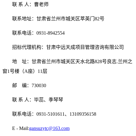
联 系 人：
曹老师
联系地址：
甘肃省兰州市城关区萃英门82号
联系电话：
0931-8942554
招标代理机构：甘肃中远天成项目管理咨询有限公司
地 址：甘肃省兰州市城关区天水北路828号良志.兰州之
窗1号楼（A座）11层
邮 编：730030
联 系 人：
毕蕊、季琴琴
联系电话：0931-510161
1、13109356158
E - Mail:
gansuzytc@163.com