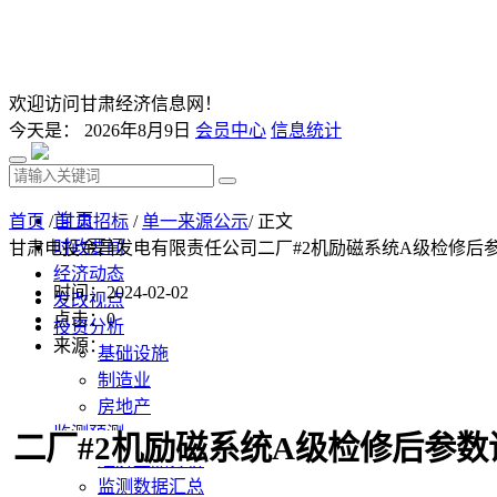
欢迎访问甘肃经济信息网！
今天是：
2026年8月9日
会员中心
信息统计
首 页
首页
/
甘肃招标
/
单一来源公示
/ 正文
时政要闻
甘肃电投金昌发电有限责任公司二厂#2机励磁系统A级检修后
经济动态
时间：2024-02-02
发改视点
点击：
0
投资分析
来源：
基础设施
制造业
房地产
监测预测
二厂
#2机励磁系统A级检修后参数
经济监测分析
监测数据汇总