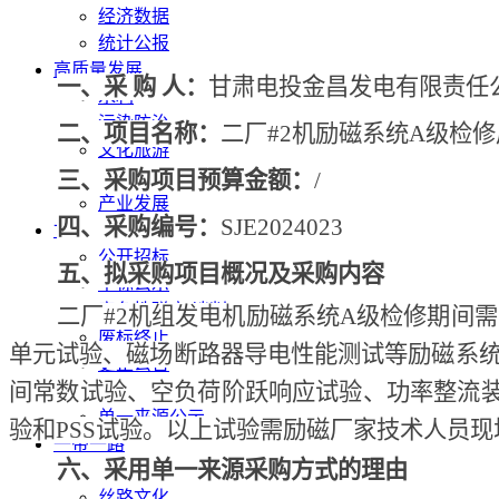
经济数据
统计公报
高质量发展
一、采
购
人：
甘肃电投
金昌发电
有限责任
水利
污染防治
二、项目名称：
二厂
#2机励磁系统A级检
文化旅游
三、采购项目预算金额：
生态修复
/
产业发展
四、采购编号：
SJE2024023
甘肃招标
公开招标
五、拟采购项目概况及采购内容
中标公示
竞争性磋商/谈判
二厂
#2机组
发电机励磁系统
A级检修期间
需
废标终止
单元试验、磁场断路器导电性能测试等励磁系
更正公告
间常数试验、空负荷阶跃响应试验、功率整流
其他公告
单一来源公示
验和PSS试验。
以上试验
需励磁厂家技术人员现
一带一路
六、采用单一来源采购方式的理由
丝路新闻
丝路文化