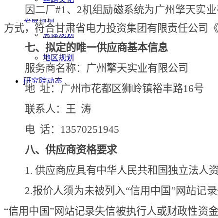
因
二厂
#1、2机组励磁系统
为广州擎天实业
发展动态
发展规划
方式，符合甘肃省电力投资集团有限责任公司
总体规划
七、拟定的唯一供应商基本信息
专项规划
地区规划
服务商名称：广州擎天实业有限公司
计划报告
研究院动态
地
址：
广州市花都区狮岭镇裕丰路
16号
联系人：
王
涛
电
话：
13570251945
八、供应商资格要求
1. 供应商应具有中华人民共和国独立法人
2.报价人须为未被列入“信用中国”网站
“信用中国”网站记录失信被执行人或财政性资