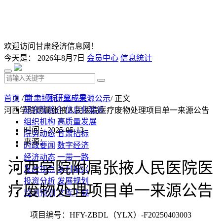
欢迎访问甘肃经济信息网！
今天是：
2026年8月7日
会员中心
信息统计
首 页
研究成果
首页
/
甘肃招标
/
单一来源公示
/ 正文
研究院简介
信息化建设
河西学院附属张掖人民医院医疗废物处理项目单一来源公告
组织机构
高质量发展
时间：2025-05-13
院务动态
甘肃招标
来源：
时政要闻
数字经济
经济动态
一带一路
河西学院附属张掖人民医院医
发改视点
乡村振兴
投资分析
发展规划
疗废物
处理项目单一来源公告
监测预测
文库下载
项目编号：
HFY-
ZBDL
（
YLX）-F20250403003