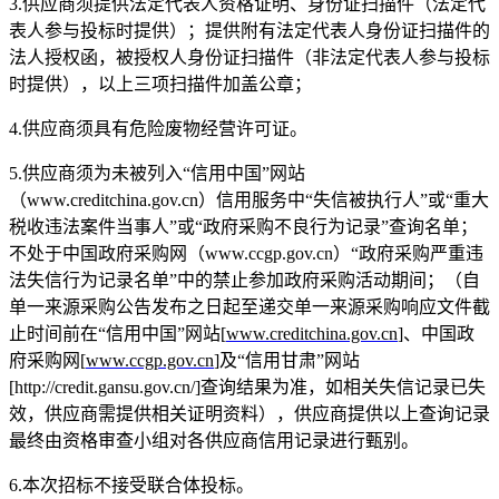
3.
供应商须提供法定代表人资格证明、身份证扫描件（法定代
表人参与投标时提供）；提供附有法定代表人身份证扫描件的
法人授权函，被授权人身份证扫描件（非法定
代表人参与投标
时提供），以上三项扫描件加盖公章；
4.供应商须具有危险废物经营许可证。
5.供应商须为未被列
入
“信用中国”网站
（www.creditchina.gov.cn）信用服务中“失信被执行人”或“重大
税收违法案件当事人”或“政府采购不良行为记录”查询名单；
不处于中国政府采购网（www.ccgp.gov.cn）“政府采购严重违
法失信行为记录名单”中的禁止参加政府采购活动期间；
（自
单一来源采购公告发布之日起至递交单一来源采购响应文件截
止时间前在
“信用中国”网站[
www.creditchina.gov.cn
]、中国政
府采购网[
www.ccgp.gov.cn
]及“信用甘肃”网站
[http://credit.gansu.gov.cn/]查询结果为准，如相关失信记录已失
效，供应商需提供相关证明资料），供应商提供以上查询记录
最终由资格审查小组对各
供应商信用记录进行甄别。
6.本次招标不接受联合体投标。