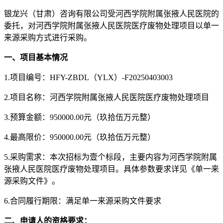
银龙兴（甘肃）咨询有限公司
受
河西学院附属张掖人民医院
的
委托，对
河西学院附属张掖人民医院医疗废物处理项目
以单一
来源采购方式进行采购。
一、项目基本情况
1.
项目编号：
HFY-
ZBDL
（
YLX）-F20250403003
2.
项目名称：
河西学院附属张掖人民医院医疗废物处理项目
3.
预算金额：
950000.00元
（
玖拾伍万元整
）
4.
最高限价：
950000.00元
（
玖拾伍万元整
）
5.
采购需求：本次招标为壹个标段，
主要内容
为
河西学院附属
张掖人民医院医疗废物处理项目
。
具体参数要求详见《单一来
源采购文件》。
6.
合同履行期限：满足单一来源采购文件要求
二、申请人的资格要求：