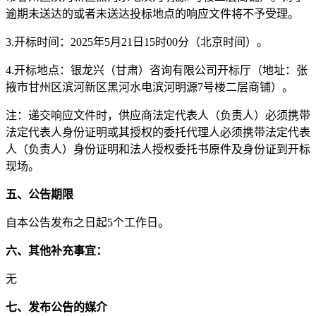
逾期未送达的或者未送达投标地点的
响应文件
将不予受理。
3.
开标时间：
202
5
年
5
月
21
日
15
时
00
分（北京时间）。
4
.
开标地点：
银龙兴（甘肃）咨询有限公司
开标厅
（地址：张
掖市甘州区滨河新区黑河水电滨河明源
7号楼二层商铺）。
注：递交
响应文件
时，
供应商
法定代表人（负责人）必须携带
法定代表人身份证明或其授权的委托代理人必须携带法定代表
人（负责人）身份证明和法人授权委托书原件及身份证到开标
现场。
五、公告期限
自本公告发布之日起
5个工作日。
六、其他补充事宜
：
无
七、
发布公告的媒介