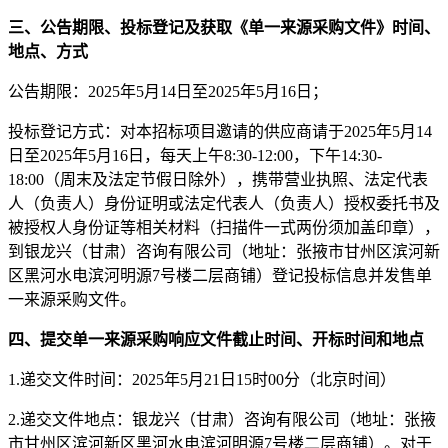
三、公告期限、
投标登记
及获取
《单一来源采购文件》
时间、
地点、方式
公告期限
：
202
5
年
5
月
14
日至
202
5
年
5
月
16
日
；
投标登记
方式：
对
本招标项目
邀请的
供应商
请于
202
5
年
5
月
14
日至
202
5
年
5
月
16
日，每天上午
8:30-12:00，下午14:30-
18:00（周末及法定节假日除外），携带营业执照、法定代表
人（负责人）身份证明或法定代表人（负责人）授权委托书及
被授权人身份证等相关材料（扫描件一式两份须加盖印章），
到
银龙兴（甘肃）咨询有限公司
（地址：张掖市甘州区滨河新
区黑河水电滨河明源
7号楼二层商铺）登记投标信息并
发售单
一来源采购
文件
。
四、提交
单一来源采购响应文件截止时间、开标时间和地点
1
.
递交文件时间：
202
5
年
5
月
21
日
15
时
00
分（北京时间）
2.
递交文件地点：
银龙兴（甘肃）咨询有限公司
（地址：张掖
市甘州区滨河新区黑河水电滨河明源
7号楼二层商铺）。对于