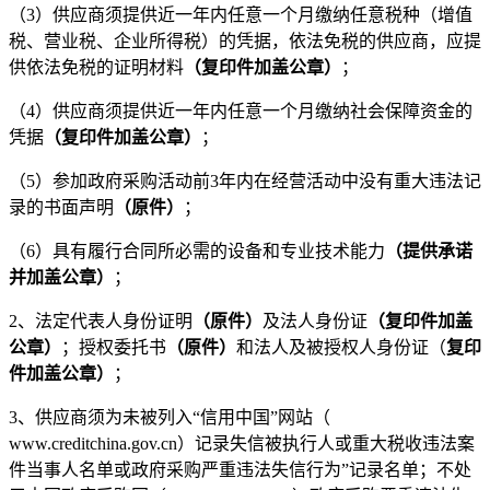
（
3）供应商须提供
近一年内任意一个月
缴纳任意税种（增值
税、营业税、企业所得税）的凭
据
，依法免税的供应商，应提
供依法免税的证明材料
（复印件加盖公章）
；
（
4）供应商须提供
近一年内任意一个月
缴纳社会保障资金的
凭
据
（复印件加盖公章）
；
（
5）参加政府采购活动前3年内在经营活动中没有重大违法记
录的书面声明
（原件）
；
（
6）具有履行合同所必需的设备和专业技术能力
（提供承诺
并加盖公章）
；
2、法定代表人身份证明
（原件）
及法人身份证
（复印件加盖
公章）
；授权委托书
（原件）
和法人及被授权人身份证（
复印
件加盖公章）
；
3
、供应商须为未被列入
“信用中国”网站（
www.creditchina.gov.cn）记录失信被执行人或重大税收违法案
件当事人名单或政府采购严重违法失信行为”记录名单；不处