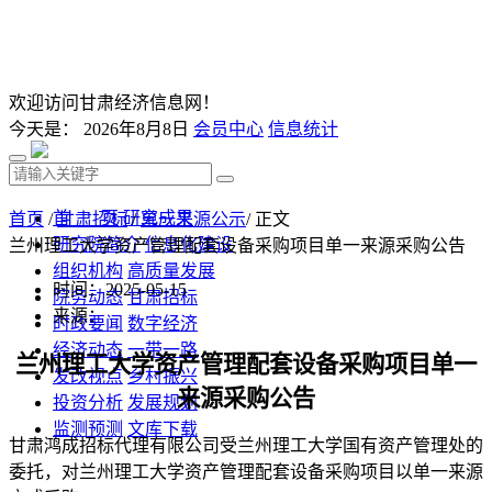
欢迎访问甘肃经济信息网！
今天是：
2026年8月8日
会员中心
信息统计
首 页
研究成果
首页
/
甘肃招标
/
单一来源公示
/ 正文
研究院简介
信息化建设
兰州理工大学资产管理配套设备采购项目单一来源采购公告
组织机构
高质量发展
时间：2025-05-15
院务动态
甘肃招标
来源：
时政要闻
数字经济
经济动态
一带一路
兰州理工大学资产管理配套设备采购项目
单一
发改视点
乡村振兴
来源采购公告
投资分析
发展规划
监测预测
文库下载
甘肃鸿成招标代理有限公司受
兰州理工大学国有资产管理处
的
委托，对
兰州理工大学资产管理配套设备采购项目
以单一来源