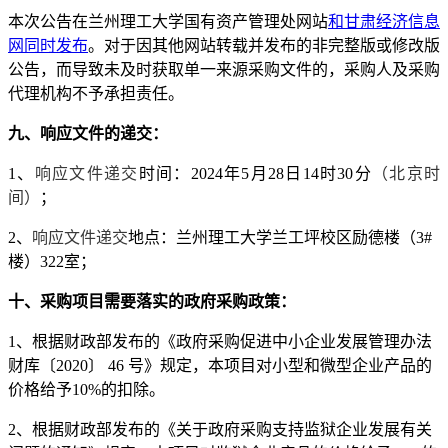
本次公告在兰州理工大学国有资产管理处网站
和甘肃经济信息
网
同时发布
。
对于因其他网站转载并发布的非完整版或修改版
公告，而导致
未及时获取单一来源采购文件的
，采购人及采购
代理机构不予承担责任。
九
、响应文件的递交：
1、
响应文件递交
时间：
2024年5月
28
日
14
时
3
0分
（北京时
间）
；
2、
响应文件递交
地点：
兰州理工大学兰工坪校区励德楼（
3#
楼）
322
室
；
十、采购项目需要落实的政府采购政策：
1
、
根据财政部发布的《政府采购促进中小企业发展管理办法
财库〔
2020〕 46 号》规定，本项目对小型和微型企业产品的
价格给予1
0
%的扣除。
2、
根据财政部发布的《关于政府采购支持监狱企业发展有关