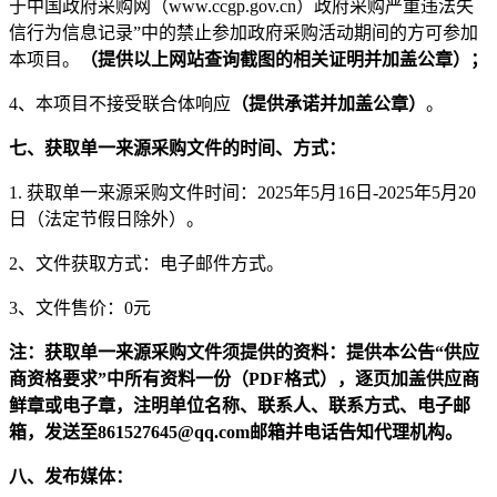
于中国政府采购网（www.ccgp.gov.cn）政府采购严重违法失
信行为信息记录”中的禁止参加政府采购活动期间的
方可参加
本项目。
（提供
以上网站查询截图的相关证明并加盖公章）；
4
、本项目不接受联合体响应
（提供承诺并加盖公章）
。
七
、获取单一来源采购文件的时间、方式：
1. 获取单一来源采购文件时间：202
5
年
5
月
16
日
-202
5
年
5
月
20
日（法定节假日除外）。
2、文件获取方式：电子邮件方式。
3、文件售价：0元
注：获取
单一来源采购
文件须提供的资料：提供
本公告
“
供应
商资格要求
”
中所有资料
一份（
PDF格式
）
，逐页加盖供应商
鲜
章或电子章，注明单位名称、联系人、联系方式、电子邮
箱，发送
至
861527645
@qq.com邮箱并电话告知
代理机构。
八
、发布媒体：