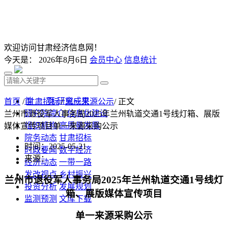
欢迎访问甘肃经济信息网！
今天是：
2026年8月6日
会员中心
信息统计
首 页
研究成果
首页
/
甘肃招标
/
单一来源公示
/ 正文
研究院简介
信息化建设
兰州市退役军人事务局2025年兰州轨道交通1号线灯箱、展版
组织机构
高质量发展
媒体宣传项目单一来源采购公示
院务动态
甘肃招标
时间：2025-05-21
时政要闻
数字经济
来源：
经济动态
一带一路
发改视点
乡村振兴
兰州市退役军人事务局
2025年兰州轨道交通1号线灯
投资分析
发展规划
箱、展版媒体宣传项目
监测预测
文库下载
单一来源采购公示