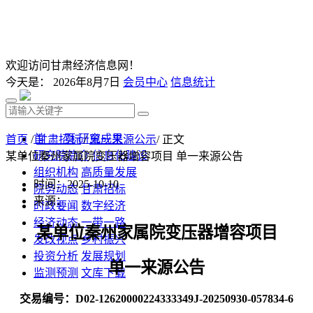
欢迎访问甘肃经济信息网！
今天是：
2026年8月7日
会员中心
信息统计
首 页
研究成果
首页
/
甘肃招标
/
单一来源公示
/ 正文
研究院简介
信息化建设
某单位秦州家属院变压器增容项目 单一来源公告
组织机构
高质量发展
时间：2025-10-10
院务动态
甘肃招标
来源：
时政要闻
数字经济
经济动态
一带一路
某单位秦州家属院变压器增容项目
发改视点
乡村振兴
投资分析
发展规划
单一来源公告
监测预测
文库下载
交易编号：
D02-12620000224333349J-20250930-057834-6