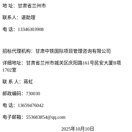
地 址：甘肃省兰州市
联系人：谌助理
电 话：
13346303908
招标代理机构：甘肃中铁国际项目管理咨询有限公司
详细地址：甘肃省兰州市城关区庆阳路
161
号民安大
厦B
塔
1702
室
联 系 人：蒋虹
邮政编码：730030
电 话：13659476042
电子邮箱：553683854@qq.com
2025年10月
10
日