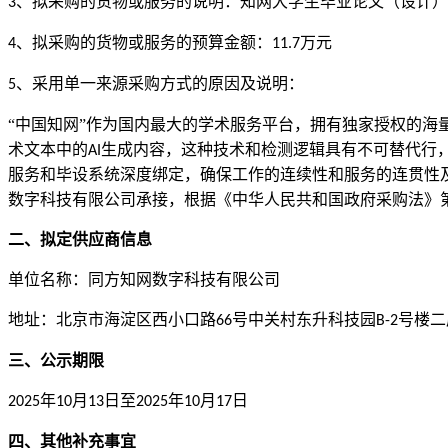
、拟采购的货物或服务的说明：
知网大学生毕业论文（设计）
3
、拟采购的货物或服务的预算金额：
万元
4
11.7
、采用单一来源采购方式的原因及说明：
5
“中国知网”作为国内最大的学术服务平台，拥有独家授权的海
术文本中的
生成内容，这种技术和检测逻辑具有不可替代行
AI
服务和毕设系统深度绑定，确保工作的连续性和服务的连贯性
数字科技有限公司承接，
根据《中华人民共和国政府采购法》
二、拟定供应商信息
单位名称
：
同方知网数字科技有限公司
地址：北京市海淀区西小口路
号中关村东升科技园
号楼二
66
B-2
三、公示期限
年
月
日至
年
月
日
2025
10
1
3
2025
10
17
四、其他补充事宜