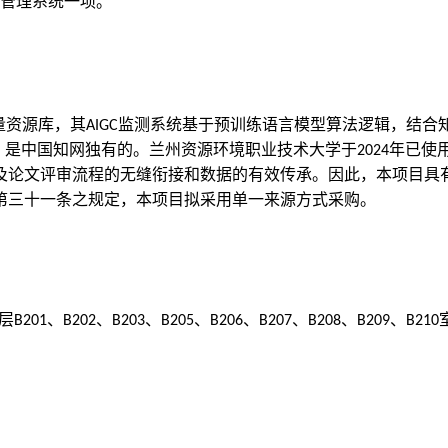
管理系统一项
。
量资源库，其
监测系统基于预训练语言模型算法逻辑，结合
AIGC
，是中国知网独有的。兰州资源环境职业技术大学于
年已使
2024
及论文评审流程的无缝衔接和数据的有效传承。因此，本项目
具
第三十一条之规定，本项目拟采用单一来源方式采购。
层
、
、
、
、
、
、
、
、
B201
B202
B203
B205
B206
B207
B208
B209
B210