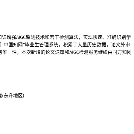
知识增强
监测技术和若干检测算法，实现快速、准确识别学
AIGC
用“中国知网”毕业生管理系统，积累了大量历史数据，论文外审
有唯一性，
本次新增的论文送审和
检测服务继续由同方知网
AIGC
室
东升地区
(
)