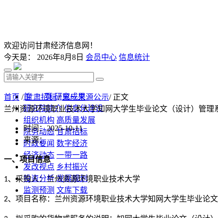
欢迎访问甘肃经济信息网！
今天是：
2026年8月8日
会员中心
信息统计
首 页
研究成果
首页
/
甘肃招标
/
单一来源公示
/ 正文
研究院简介
信息化建设
兰州资源环境职业技术大学知网大学生毕业论文（设计）管理系
组织机构
高质量发展
时间：2025-10-11
院务动态
甘肃招标
来源：
时政要闻
数字经济
经济动态
一带一路
一、项目信息
发改视点
乡村振兴
投资分析
发展规划
、采购人：
兰州资源环境职业技术大学
1
监测预测
文库下载
、项目名称：
兰州资源环境职业技术大学知网大学生毕业论文
2