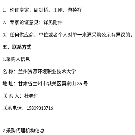
、论证专家：
周剑桥、王刚、游祯祥
1
、专家论证意见：详见附件
2
、任何供应商、单位或者个人对单一来源采购公示有异议的，
3
五、联系方式
采购人信息
1.
名
称：
兰州资源环境职业技术大学
地
址：甘肃省兰州市城关区窦家山
号
36
联
系
人：杜老师
联系电话：
15809313716
采购代理机构信息
2.