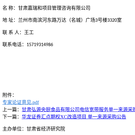
名
称：甘肃嘉瑞和项目管理咨询有限公司
地
址：兰州市南滨河东路万达（名城）广场
号楼
室
3
3320
联
系
人：
王工
联系电话：
15719314986
附件：
专家论证意见.pdf
上一篇：
甘肃弘源央厨食品有限公司电信宽带服务单一来源采
下一篇：
华龙证券汇点期权XC改造项目 单一来源采购公告
主办单位：甘肃省经济研究院