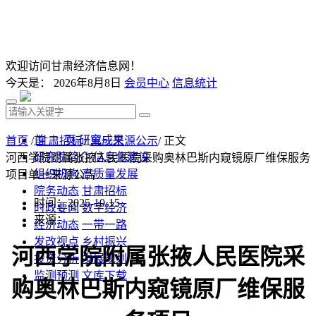
欢迎访问甘肃经济信息网！
今天是：
2026年8月8日
会员中心
信息统计
首 页
研究成果
首页
/
甘肃招标
/
单一来源公示
/ 正文
研究院简介
信息化建设
河西学院附属张掖人民医院采购奥林巴斯内窥镜原厂维保服务
组织机构
高质量发展
项目单一来源公告
院务动态
甘肃招标
时间：2025-10-15
时政要闻
数字经济
来源：
经济动态
一带一路
发改视点
乡村振兴
河西学院附属张掖人民医院采
投资分析
发展规划
监测预测
文库下载
购奥林巴斯内窥镜原厂维保服