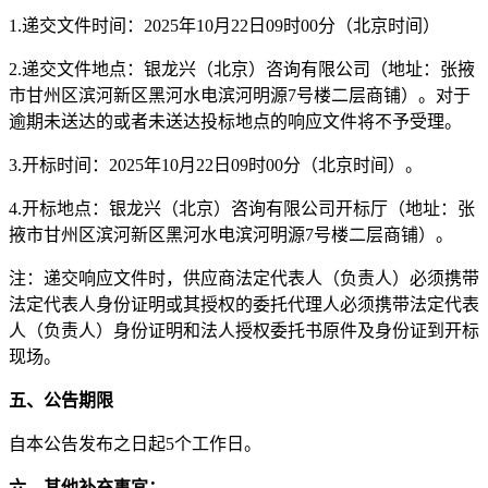
1
.
递交文件时间：
202
5
年
10
月
22
日
09
时
00
分（北京时间）
2.
递交文件地点：银龙兴（北京）咨询有限公司（地址：张掖
市甘州区滨河新区黑河水电滨河明源
7号楼二层商铺）。对于
逾期未送达的或者未送达投标地点的
响应文件
将不予受理。
3.
开标时间：
202
5
年
10
月
22
日
09
时
00
分（北京时间）。
4
.
开标地点：银龙兴（北京）咨询有限公司
开标厅
（地址：张
掖市甘州区滨河新区黑河水电滨河明源
7号楼二层商铺）。
注：递交
响应文件
时，
供应商
法定代表人（负责人）必须携带
法定代表人身份证明或其授权的委托代理人必须携带法定代表
人（负责人）身份证明和法人授权委托书原件及身份证到开标
现场。
五、公告期限
自本公告发布之日起
5个工作日。
六、其他补充事宜
：