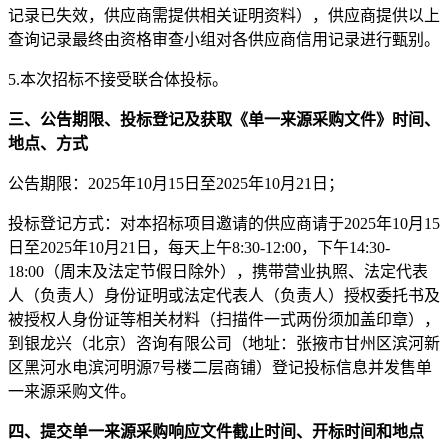
记录已失效，供应商需提供相关证明资料），供应商提供以上
查询记录最终由资格审查小组对各
供应商信用记录进行甄别。
5.本次招标不接受联合体投标。
三、公告期限、投标登记及获取《单一来源采购文件》
时间、
地点、方式
公告期限
：
202
5
年
10
月
15
日至
202
5
年
10
月
21
日
；
投标登记
方式：
对
本招标项目
邀请的
供应商
请于
202
5
年
10
月
15
日至
202
5
年
10
月
21
日，每天上午
8:30-12:00，下午14:30-
18:00（周末及法定节假日除外），携带营业执照、法定代表
人（负责人）身份证明或法定代表人（负责人）授权委托书及
被授权人身份证等相关材料（扫描件一式两份须加盖印章），
到银龙兴（北京）咨询有限公司（地址：张掖市甘州区滨河新
区黑河水电滨河明源7号楼二层商铺）登记投标信息并
发售单
一来源采购
文件
。
四、提交单一来源采购响应文件截止时间、开标时间和地点