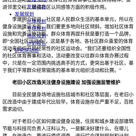
发展动态
进邻里交往、增强社区认同感等方面的积极作用。
发展规划
李建明介绍说，社区是人民群众生活的基本单元，所以在
总体规划
健身设施建设方面，我们要更多地向社区倾斜，增加社区体育
专项规划
设施和完善设施功能。群众体育再提升就是要打造一个品牌，
地区规划
即“全国社区运动会”，这是基于各地、各社区群众喜爱的体育
计划报告
活动来组织开展经常性的社区运动会。“我们还要组织全国性
研究院动态
的社区体育赛事和活动，活动要改变以往群众体育办赛过程
中，只是在一定范围内挑选高手的方式，更突出基于社区，基
于我们平常群众经常锻炼的基本单元组织活动和比赛。”
老旧小区改造关注健身设施建设 加强设施监管维护
目前全民健身场地设施包括城市和社区等层面，在老旧小
区改造中由于建成年代比较早，体育设施存在严重不足，百姓
需求迫切。
对于老旧小区如何建设健身设施，住房和城乡建设部建筑
节能与科技司负责人汪科认为，一是解决好建什么、在哪儿
建。在改造中，要进行摸底调查，进行综合谋划规划和计划，