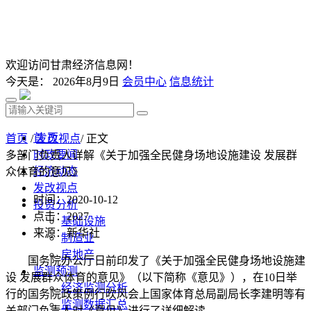
欢迎访问甘肃经济信息网！
今天是：
2026年8月9日
会员中心
信息统计
首 页
首页
/
发改视点
/ 正文
时政要闻
多部门负责人详解《关于加强全民健身场地设施建设 发展群
经济动态
众体育的意见》
发改视点
时间：2020-10-12
投资分析
点击：
2027
基础设施
来源：新华社
制造业
房地产
国务院办公厅日前印发了《关于加强全民健身场地设施建
监测预测
设 发展群众体育的意见》（以下简称《意见》），在10日举
经济监测分析
行的国务院政策例行吹风会上国家体育总局副局长李建明等有
监测数据汇总
关部门负责人对《意见》进行了详细解读。