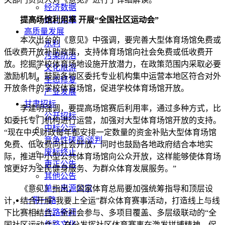
经济数据
统计公报
提高场馆利用率 开展“全国社区运动会”
高质量发展
本次出台的《意见》中强调，要完善大型体育场馆免费或
水利
低收费开放补助政策，支持体育场馆向社会免费或低收费开
污染防治
放。挖掘学校体育场地设施开放潜力，在政策范围内采取必要
文化旅游
激励机制，鼓励各地区委托专业机构集中运营本地区符合对外
生态修复
开放条件的学校体育场馆，促进学校体育场馆开放。
产业发展
甘肃招标
李建明强调，要提高场馆赛后利用率，通过多种方式，比
公开招标
如委托专门机构进行运营，加强对大型体育场馆开放的支持。
中标公示
“现在中央财政每年都安排一定数量的资金补贴大型体育场馆
竞争性磋商/谈判
免费、低收费向社会开放，同时也鼓励各地政府结合本地实
废标终止
际，推进中小型公共体育场馆向公众开放，这样能够使体育场
更正公告
馆更好为全民健身服务、为群众体育发展服务。”
其他公告
单一来源公示
《意见》指出，国家体育总局要加强统筹指导和顶层设
一带一路
计，结合开展“我要上全运”群众体育赛事活动，打造线上与线
丝路新闻
下比赛相结合、全社会参与、多项目覆盖、多层级联动的“全
丝路文化
国社区运动会”，充分发挥社区体育赛事在激发拼搏精神、促