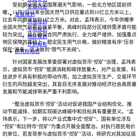
受前期全国大范围寒潮天气影响，一些北方地区提前供
发展动态
暖，11月7日以来全国天然气日供应量达到10亿立方米以上，
发展规划
比去年同期增加约1亿立方米。对此，孟玮表示，今年供暖季
总体规划
全国天然气供需总体紧平衡，高峰时段部分区域供需矛盾可能
专项规划
较为突出，将在确保合同严肃执行、全力增产增供、加强重点
地区规划
地区保障的基础上，稳定民生用气价格，做好精准有序“压非
计划报告
保民”准备，坚决做到“限气不关阀”。
研究院动态
针对国家发展改革委部署对虚拟货币“挖矿”治理，孟玮表
示，虚拟货币“挖矿”能源消耗和碳排放量大，对产业发展、科
技进步不具有积极的带动作用，加之虚拟货币生产、交易环节
衍生的风险越发突出，其盲目无序发展对推动经济社会高质量
发展和节能减排带来严重不利影响。
“整治虚拟货币‘挖矿’活动对促进我国产业结构优化、推
动节能减排、如期实现碳达峰碳中和目标具有重要意义。”孟
玮表示，下一步，将以产业式集中式“挖矿”、国有单位涉及
“挖矿”和比特币“挖矿”为重点开展全面整治。对执行居民电价
的单位，若发现参与虚拟货币“挖矿”活动，将研究对其加征惩