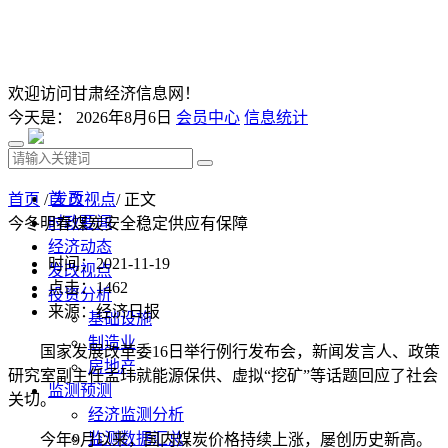
欢迎访问甘肃经济信息网！
今天是：
2026年8月6日
会员中心
信息统计
首 页
首页
/
发改视点
/ 正文
时政要闻
今冬明春煤炭安全稳定供应有保障
经济动态
时间：2021-11-19
发改视点
点击：
1462
投资分析
来源：经济日报
基础设施
制造业
国家发展改革委16日举行例行发布会，新闻发言人、政策
房地产
研究室副主任孟玮就能源保供、虚拟“挖矿”等话题回应了社会
监测预测
关切。
经济监测分析
监测数据汇总
今年9月以来，国内煤炭价格持续上涨，屡创历史新高。