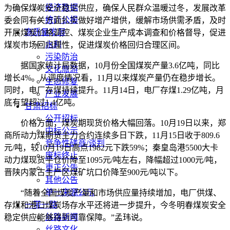
经济数据
为确保煤炭安全稳定供应，确保人民群众温暖过冬，发展改革
统计公报
委会同有关方面扎实做好增产增供，缓解市场供需矛盾，及时
高质量发展
开展煤炭价格调控、煤炭企业生产成本调查和价格督导，促进
水利
煤炭市场回归理性，促进煤炭价格回归合理区间。
污染防治
据国家统计局数据，10月份全国煤炭产量3.6亿吨，同比
文化旅游
增长4%。从调度情况看，11月以来煤炭产量仍在稳步增长。
生态修复
同时，电厂存煤持续提升。11月14日，电厂存煤1.29亿吨，月
产业发展
底有望超过1.4亿吨。
甘肃招标
公开招标
价格方面，煤炭期现货价格大幅回落。10月19日以来，郑
中标公示
商所动力煤期货主力合约连续多日下跌，11月15日收于809.6
竞争性磋商/谈判
元/吨，较10月19日高点1982元下跌59%；秦皇岛港5500大卡
废标终止
动力煤现货平仓价降至1095元/吨左右，降幅超过1000元/吨，
更正公告
晋陕内蒙古主产区煤矿坑口价降至900元/吨以下。
其他公告
单一来源公示
“随着全国煤炭产量和市场供应量持续增加，电厂供煤、
一带一路
存煤和港口煤炭场存水平还将进一步提升，今冬明春煤炭安全
丝路新闻
稳定供应能够得到可靠保障。”孟玮说。
丝路文化