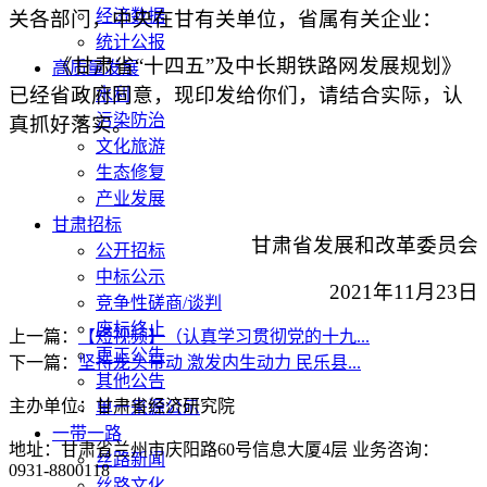
经济数据
关各部门，中央在甘有关单位，省属有关企业：
统计公报
《甘肃省“十四五”及中长期铁路网发展规划》
高质量发展
已经省政府同意，现印发给你们，请结合实际，认
水利
污染防治
真抓好落实。
文化旅游
生态修复
产业发展
甘肃招标
甘肃省发展和改革委员会
公开招标
中标公示
2021年11月23日
竞争性磋商/谈判
废标终止
上一篇：
【短视频】（认真学习贯彻党的十九...
更正公告
下一篇：
坚持龙头带动 激发内生动力 民乐县...
其他公告
主办单位：甘肃省经济研究院
单一来源公示
一带一路
地址：甘肃省兰州市庆阳路60号信息大厦4层 业务咨询：
丝路新闻
0931-8800118
丝路文化