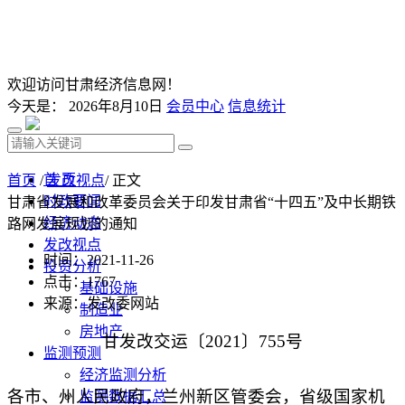
欢迎访问甘肃经济信息网！
今天是：
2026年8月10日
会员中心
信息统计
首 页
首页
/
发改视点
/ 正文
时政要闻
甘肃省发展和改革委员会关于印发甘肃省“十四五”及中长期铁
经济动态
路网发展规划的通知
发改视点
时间：2021-11-26
投资分析
点击：
1767
基础设施
来源：发改委网站
制造业
房地产
甘发改交运〔2021〕755号
监测预测
经济监测分析
各市、州人民政府，兰州新区管委会，省级国家机
监测数据汇总