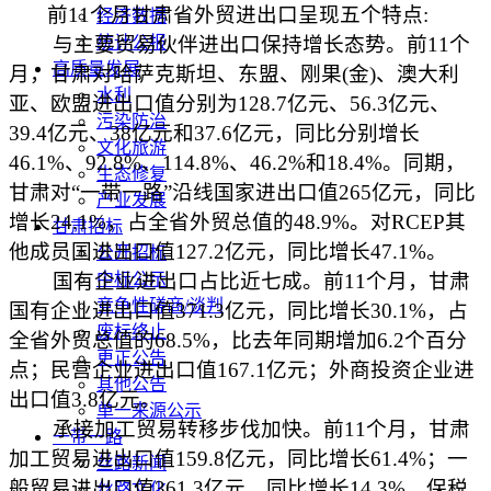
前11个月甘肃省外贸进出口呈现五个特点:
经济数据
与主要贸易伙伴进出口保持增长态势。前11个
统计公报
高质量发展
月，甘肃对哈萨克斯坦、东盟、刚果(金)、澳大利
水利
亚、欧盟进出口值分别为128.7亿元、56.3亿元、
污染防治
39.4亿元、38亿元和37.6亿元，同比分别增长
文化旅游
46.1%、92.8%、114.8%、46.2%和18.4%。同期，
生态修复
甘肃对“一带一路”沿线国家进出口值265亿元，同比
产业发展
增长24.1%，占全省外贸总值的48.9%。对RCEP其
甘肃招标
他成员国进出口值127.2亿元，同比增长47.1%。
公开招标
国有企业进出口占比近七成。前11个月，甘肃
中标公示
竞争性磋商/谈判
国有企业进出口值371.3亿元，同比增长30.1%，占
废标终止
全省外贸总值的68.5%，比去年同期增加6.2个百分
更正公告
点；民营企业进出口值167.1亿元；外商投资企业进
其他公告
出口值3.8亿元。
单一来源公示
承接加工贸易转移步伐加快。前11个月，甘肃
一带一路
加工贸易进出口值159.8亿元，同比增长61.4%；一
丝路新闻
般贸易进出口值361.3亿元，同比增长14.3%。保税
丝路文化