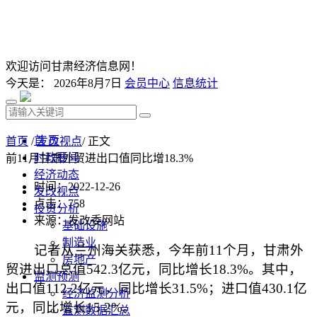
欢迎访问甘肃经济信息网！
今天是：
2026年8月7日
会员中心
信息统计
首 页
首页
/
发改视点
/ 正文
时政要闻
前11月甘肃外贸进出口值同比增18.3%
经济动态
时间：2022-12-26
发改视点
点击：
758
投资分析
来源：发改委网站
基础设施
制造业
记者从兰州海关获悉，今年前11个月，甘肃外
房地产
贸进出口总值542.3亿元，同比增长18.3%。其中，
监测预测
出口值112.2亿元，同比增长31.5%；进口值430.1亿
经济监测分析
元，同比增长15.2%。
监测数据汇总