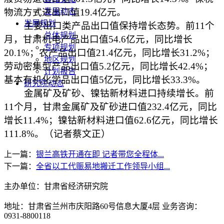
物流方式进出口值19.4亿元。
发展动态
发展规划
主要出口类产品出口值保持增长态势。前11个
总体规划
月，甘肃机电产品出口值54.6亿元，同比增长
专项规划
20.1%；农产品出口值21.4亿元，同比增长31.2%；
地区规划
劳动密集型产品出口值5.2亿元，同比增长42.4%；
计划报告
基本有机化学品出口值5亿元，同比增长33.3%。
研究院动态
金属矿及矿砂、镍钴新材料进口持续增长。前
11个月，甘肃金属矿及矿砂进口值232.4亿元，同比
增长11.4%；镍钴新材料进口值62.6亿元，同比增长
111.8%。（记者蔡文正）
上一篇：
银兰高铁开通在即 记者带您全程体...
下一篇：
全省以工代赈易地搬迁工作领导小组...
主办单位：甘肃省经济研究院
地址：甘肃省兰州市庆阳路60号信息大厦4层 业务咨询：
0931-8800118