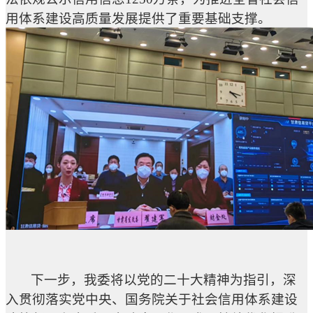
用体系建设高质量发展提供了重要基础支撑。
下一步，我委将以党的二十大精神为指引，深
入贯彻落实党中央、国务院关于社会信用体系建设