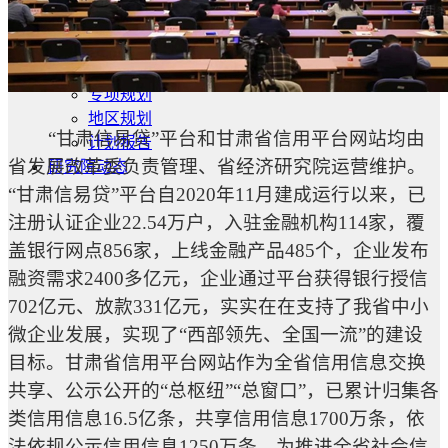
发展动态
发展规划
总体规划
专项规划
地区规划
“甘肃信易贷”平台和甘肃省信用平台网站均由
计划报告
省发展改革委负责管理、省经济研究院运营维护。
研究院动态
“甘肃信易贷”平台自
2020
年
11
月建成运行以来，已
注册认证企业
22.54
万户，入驻金融机构
114
家，覆
盖银行网点
856
家，上线金融产品
485
个，企业发布
融资需求
2400
多亿元，企业通过平台获得银行授信
702
亿元、放款
331
亿元，实实在在支持了我省中小
微企业发展，实现了“西部领先、全国一流”的建设
目标。甘肃省信用平台网站作为全省信用信息交换
共享、公示公开的“总枢纽”“总窗口”，已累计归集各
类信用信息
16.5
亿条，共享信用信息
1700
万条，依
法依规公示信用信息
1250
万条，为推进全省社会信