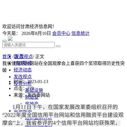
欢迎访问甘肃经济信息网！
今天是：
2026年8月10日
会员中心
信息统计
首 页
首页
/
发改视点
/ 正文
时政要闻
我省信用平台网站在全国观摩会上喜获四个奖项取得历史性突
经济动态
破
发改视点
时间：2023-01-13
投资分析
点击：
779
基础设施
来源：发改委网站
制造业
房地产
1
月
11
日下午，在国家发展改革委组织召开的
监测预测
“
2022
年度全国信用平台网站和信用融资平台建设观
经济监测分析
摩会”上，我省参评的
4
个信用平台网站均获殊荣，
监测数据汇总