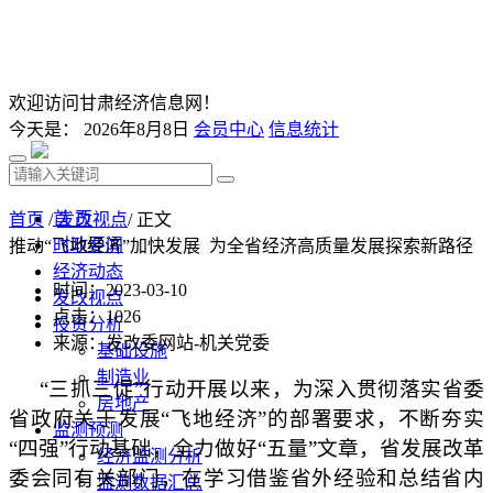
欢迎访问甘肃经济信息网！
今天是：
2026年8月8日
会员中心
信息统计
首 页
首页
/
发改视点
/ 正文
时政要闻
推动“飞地经济”加快发展 为全省经济高质量发展探索新路径
经济动态
时间：2023-03-10
发改视点
点击：
1026
投资分析
来源：发改委网站-机关党委
基础设施
制造业
“三抓三促”行动开展以来，为深入贯彻落实省委
房地产
省政府关于发展“飞地经济”的部署要求，不断夯实
监测预测
“四强”行动基础，全力做好“五量”文章，省发展改革
经济监测分析
委会同有关部门，在学习借鉴省外经验和总结省内
监测数据汇总