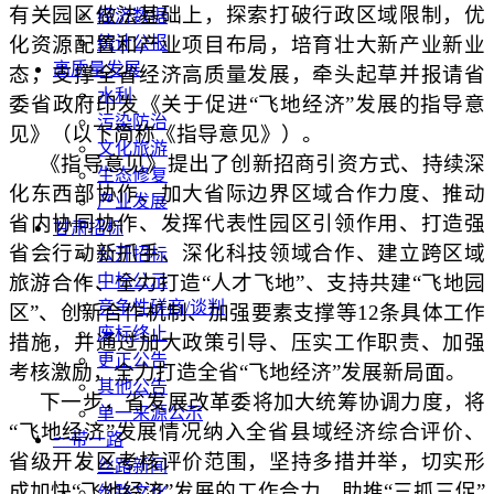
有关园区做法基础上，探索打破行政区域限制，优
经济数据
化资源配置和产业项目布局，培育壮大新产业新业
统计公报
高质量发展
态，支撑全省经济高质量发展，牵头起草并报请省
水利
委省政府印发《关于促进“飞地经济”发展的指导意
污染防治
见》（以下简称《指导意见》）。
文化旅游
《指导意见》提出了创新招商引资方式、持续深
生态修复
化东西部协作、加大省际边界区域合作力度、推动
产业发展
省内协同协作、发挥代表性园区引领作用、打造强
甘肃招标
省会行动新抓手、深化科技领域合作、建立跨区域
公开招标
旅游合作、全力打造“人才飞地”、支持共建“飞地园
中标公示
竞争性磋商/谈判
区”、创新合作机制、加强要素支撑等
12
条具体工作
废标终止
措施，并通过加大政策引导、压实工作职责、加强
更正公告
考核激励，全力打造全省“飞地经济”发展新局面。
其他公告
下一步，省发展改革委将加大统筹协调力度，将
单一来源公示
“飞地经济”发展情况纳入全省县域经济综合评价、
一带一路
省级开发区考核评价范围，坚持多措并举，切实形
丝路新闻
成加快“飞地经济”发展的工作合力，助推“三抓三促”
丝路文化