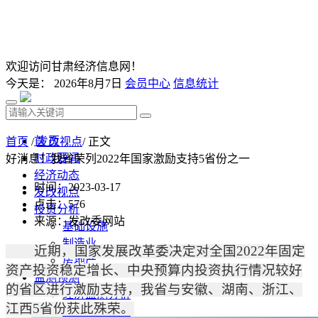
欢迎访问甘肃经济信息网！
今天是：
2026年8月7日
会员中心
信息统计
首 页
首页
/
发改视点
/ 正文
时政要闻
好消息！我省荣列2022年国家激励支持5省份之一
经济动态
时间：2023-03-17
发改视点
点击：
576
投资分析
来源：发改委网站
基础设施
制造业
近期，国家发展改革委决定对全国
2022
年固定
房地产
资产投资稳定增长、中央预算内投资执行情况较好
监测预测
的省区进行激励支持，我省与安徽、湖南、浙江、
经济监测分析
江西
5
省份获此殊荣。
监测数据汇总