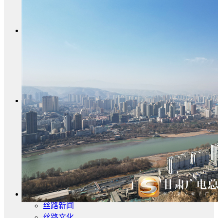
经济数据
统计公报
高质量发展
水利
污染防治
文化旅游
生态修复
产业发展
甘肃招标
公开招标
中标公示
竞争性磋商/谈判
废标终止
更正公告
其他公告
单一来源公示
一带一路
丝路新闻
丝路文化