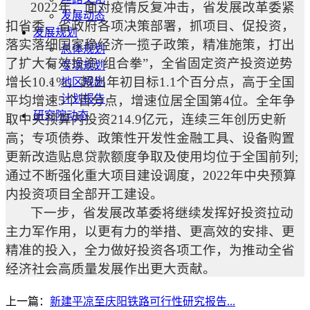
2022
年，面对疫情反复冲击，省发展改革委紧
发展动态
扣省委、省政府各项决策部署，抓项目、促投资，
发展规划
落实落细国家稳经济一揽子政策，精准施策，打出
总体规划
了扩大有效投资“组合拳”，全省固定资产投资逆势
专项规划
增长
10.1%
，超出年初目标
1.1
个百分点，高于全国
地区规划
计划报告
平均增速
5
个百分点，增速位居全国第
4
位。全年争
研究院动态
取中央预算内投资
214.9
亿元，连续三年创历史新
高；专项债券、政策性开发性金融工具、设备购置
更新改造贴息贷款额度争取及使用均位于全国前列
;
通过不断强化重大项目建设调度，
2022
年中央预算
内投资项目全部开工建设。
下一步，省发展改革委将继续发挥好投资拉动
主力军作用，以更有力的举措、更高效的安排、更
精准的投入，全力做好投资各项工作，为推动全省
经济社会高质量发展作出更大贡献。
上一篇：
新建平凉至庆阳铁路可行性研究报告...