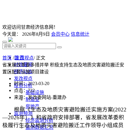
欢迎访问甘肃经济信息网！
今天是：
2026年8月9日
会员中心
信息统计
首 页
首页
/
发改视点
/ 正文
时政要闻
省发展改革委多措并举 积极支持生态及地质灾害避险搬迁安
经济动态
置区配套设施项目建设
发改视点
时间：2023-03-20
投资分析
点击：
722
基础设施
来源：发改委网站-重建办
制造业
房地产
根据《生态及地质灾害避险搬迁实施方案(2022
监测预测
—2026年）》和省政府安排部署，省发展改革委积
经济监测分析
极履行生态及地质灾害避险搬迁工作领导小组成员
监测数据汇总