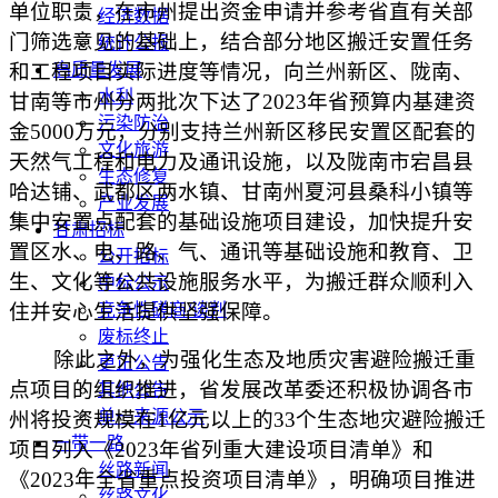
单位职责，在市州提出资金申请并参考省直有关部
经济数据
门筛选意见的基础上，结合部分地区搬迁安置任务
统计公报
和工程项目实际进度等情况，向兰州新区、陇南、
高质量发展
水利
甘南等市州分两批次下达了2023年省预算内基建资
污染防治
金5000万元，分别支持兰州新区移民安置区配套的
文化旅游
天然气工程和电力及通讯设施，以及陇南市宕昌县
生态修复
哈达铺、武都区两水镇、甘南州夏河县桑科小镇等
产业发展
集中安置点配套的基础设施项目建设，加快提升安
甘肃招标
置区水、电、路、气、通讯等基础设施和教育、卫
公开招标
生、文化等公共设施服务水平，为搬迁群众顺利入
中标公示
住并安心生活提供坚强保障。
竞争性磋商/谈判
废标终止
除此之外，为强化生态及地质灾害避险搬迁重
更正公告
点项目的组织推进，省发展改革委还积极协调各市
其他公告
单一来源公示
州将投资规模在1亿元以上的33个生态地灾避险搬迁
一带一路
项目列入《2023年省列重大建设项目清单》和
丝路新闻
《2023年全省重点投资项目清单》，明确项目推进
丝路文化