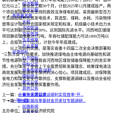
经济数据
亿元以上，建设总工期30个月，计划2025年12月建成投产。两
统计公报
个项目是国家优先支持的高效洁净煤电机组，采用最新型百万
高质量发展
千瓦超超临界先进发电技术，其选型、煤耗、水耗、污染物排
水利
放等设计指标符合国家相关规定和标准，机组最小技术出力水
污染防治
平可达到额定出力的30%，达到国际先进水平。河西地区储煤
文化旅游
项目静态储煤量283万吨，年吞吐储配煤能力可达1800万吨以
生态修复
上，总投资17.73亿元，计划今年年底建成。
产业发展
以上项目的实施，是落实省委十四届二次全会决策部署和
甘肃招标
“三抓三促”行动要求，加快推进煤电由主体电源向基础性和调
公开招标
节性电源转型，增强我省河西地区煤炭储备保障能力的务实举
中标公示
措，充分体现了全省上下全面贯彻新发展理念、统筹煤电清洁
竞争性磋商/谈判
高效发展和能源安全保供的决心信心。项目建成后，对保障我
废标终止
省电力和煤炭安全可靠供应、支撑新能源调峰以及推动全省经
更正公告
济社会发展等方面发挥重要作用。
其他公告
单一来源公示
上一篇：
全省重大项目建设顺利实现首季“开...
一带一路
下一篇：
国家发展改革委财金司来甘专题调研...
丝路新闻
主办单位：甘肃省经济研究院
丝路文化