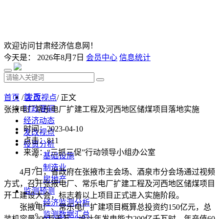
欢迎访问甘肃经济信息网！
今天是：
2026年8月7日
会员中心
信息统计
首 页
首页
/
发改视点
/ 正文
时政要闻
张掖电厂常乐电厂扩建工程及河西地区储煤项目落地实施
经济动态
时间：2023-04-10
发改视点
点击：
811
投资分析
来源：“三抓三促”行动领导小组办公室
基础设施
制造业
4月7日，省政府在张掖市主会场、酒泉市分会场通过视频
房地产
方式，召开张掖电厂、常乐电厂扩建工程及河西地区储煤项目
监测预测
开工建设大会，标志着以上项目正式进入实施阶段。
经济监测分析
张掖电厂、常乐电厂扩建项目概算总投资约150亿元，总
监测数据汇总
装机容量400万千瓦，设计年发电能力200亿千瓦时，年产值60