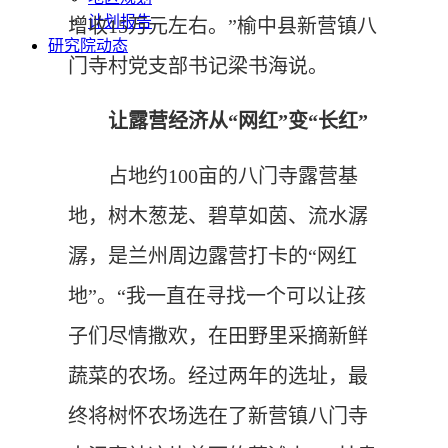
计划报告
增收15万元左右。”榆中县新营镇八
研究院动态
门寺村党支部书记梁书海说。
让露营经济从“网红”变“长红”
占地约100亩的八门寺露营基
地，树木葱茏、碧草如茵、流水潺
潺，是兰州周边露营打卡的“网红
地”。“我一直在寻找一个可以让孩
子们尽情撒欢，在田野里采摘新鲜
蔬菜的农场。经过两年的选址，最
终将树怀农场选在了新营镇八门寺