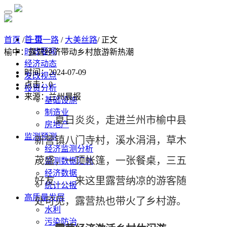
首 页
首页
/
一带一路
/
大美丝路
/ 正文
时政要闻
榆中：露营经济带动乡村旅游新热潮
经济动态
时间：2024-07-09
发改视点
点击：
0
投资分析
来源：兰州晨报
基础设施
制造业
夏日炎炎，走进兰州市榆中县
房地产
监测预测
新营镇八门寺村，溪水涓涓，草木
经济监测分析
茂盛，一顶帐篷，一张餐桌，三五
监测数据汇总
经济数据
好友……来这里露营纳凉的游客随
统计公报
高质量发展
处可见，露营热也带火了乡村游。
水利
污染防治