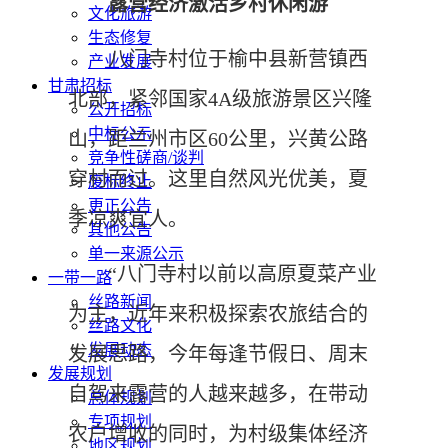
露营经济激活乡村休闲游
文化旅游
生态修复
八门寺村位于榆中县新营镇西
产业发展
甘肃招标
北部，紧邻国家4A级旅游景区兴隆
公开招标
中标公示
山，距兰州市区60公里，兴黄公路
竞争性磋商/谈判
穿村而过。这里自然风光优美，夏
废标终止
更正公告
季凉爽宜人。
其他公告
单一来源公示
“八门寺村以前以高原夏菜产业
一带一路
丝路新闻
为主，近年来积极探索农旅结合的
丝路文化
发展动态
发展思路，今年每逢节假日、周末
发展规划
自驾来露营的人越来越多，在带动
总体规划
专项规划
农户增收的同时，为村级集体经济
地区规划