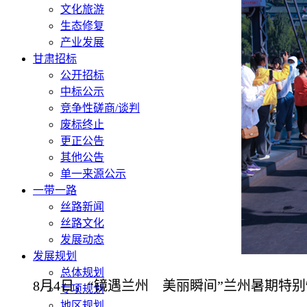
文化旅游
生态修复
产业发展
甘肃招标
公开招标
中标公示
竞争性磋商/谈判
废标终止
更正公告
其他公告
单一来源公示
一带一路
丝路新闻
丝路文化
发展动态
发展规划
总体规划
8月4日，“镜遇兰州 美丽瞬间”兰州暑期特
专项规划
地区规划