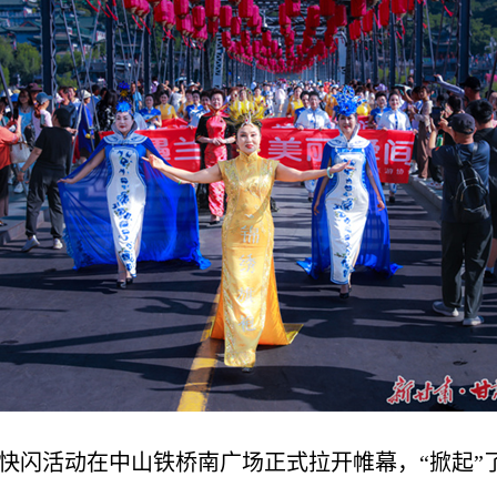
别快闪活动在中山铁桥南广场正式拉开帷幕，“掀起”