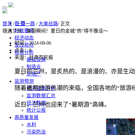
首 页
首页
/
一带一路
/
大美丝路
/ 正文
时政要闻
镜遇兰州 美丽瞬间！夏日的金城“热”得不像话～
经济动态
时间：2024-08-06
发改视点
点击：
0
投资分析
来源：甘肃农民报
基础设施
制造业
夏日的兰州，是炙热的、是浪漫的、亦是生动
房地产
监测预测
随着暑期旅游热潮的来临，全国各地的“旅游
经济监测分析
监测数据汇总
经济数据
近日，兰州也迎来了“暑期游”高峰。
统计公报
高质量发展
水利
污染防治