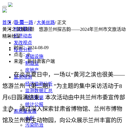
首 页
首页
/
一带一路
/
大美丝路
/ 正文
时政要闻
黄河之滨展新颜 悠游兰州探古韵——2024年兰州市文旅活动
经济动态
精彩纷呈
发改视点
时间：2024-08-09
投资分析
点击：
0
基础设施
来源：新甘肃客户端
制造业
房地产
在炎炎夏日中，一场以“黄河之滨也很美——
监测预测
经济监测分析
悠游兰州（第二期）”为主题的集中采访活动于8
监测数据汇总
月6日圆满结束，本次活动由中共兰州市委宣传部
经济数据
统计公报
主办，通过深入探索甘肃省博物馆、兰州市博物
高质量发展
水利
馆及兰州野生动物园，向公众展示兰州丰富的历
污染防治