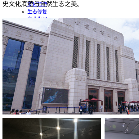
史文化底蕴与自然生态之美。
文化旅游
生态修复
产业发展
甘肃招标
公开招标
中标公示
竞争性磋商/谈判
废标终止
更正公告
其他公告
单一来源公示
一带一路
丝路新闻
丝路文化
发展动态
发展规划
总体规划
专项规划
地区规划