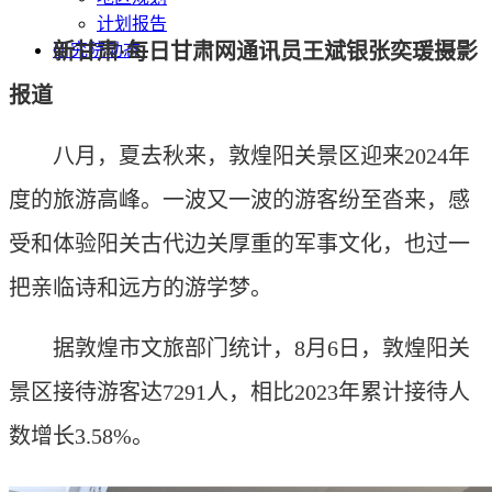
计划报告
新甘肃·每日甘肃网通讯员王斌银张奕瑗摄影
研究院动态
报道
八月，夏去秋来，敦煌阳关景区迎来2024年
度的旅游高峰。一波又一波的游客纷至沓来，感
受和体验阳关古代边关厚重的军事文化，也过一
把亲临诗和远方的游学梦。
据敦煌市文旅部门统计，8月6日，敦煌阳关
景区接待游客达7291人，相比2023年累计接待人
数增长3.58%。