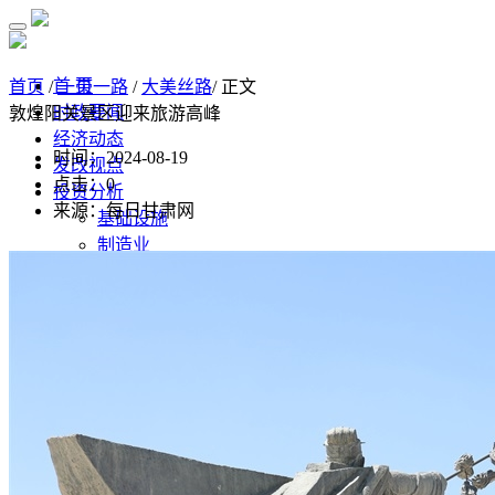
首 页
首页
/
一带一路
/
大美丝路
/ 正文
时政要闻
敦煌阳关景区迎来旅游高峰
经济动态
时间：2024-08-19
发改视点
点击：
0
投资分析
来源：每日甘肃网
基础设施
制造业
房地产
监测预测
经济监测分析
监测数据汇总
经济数据
统计公报
高质量发展
水利
污染防治