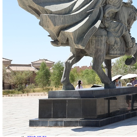
文化旅游
生态修复
产业发展
甘肃招标
公开招标
中标公示
竞争性磋商/谈判
废标终止
更正公告
其他公告
单一来源公示
一带一路
丝路新闻
丝路文化
发展动态
发展规划
总体规划
专项规划
地区规划