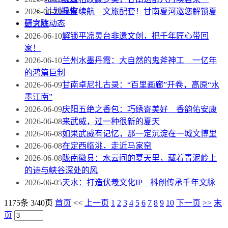
计划报告
2026-06-10
热度续航 文旅配套！甘南夏河邀您解锁夏
研究院动态
日之旅
2026-06-10
解锁平凉灵台非遗文创，把千年匠心带回
家！
2026-06-10
兰州水墨丹霞：大自然的鬼斧神工 一亿年
的鸿篇巨制
2026-06-09
甘南卓尼扎古录：“百里画廊”开卷，高原“水
墨江南”
2026-06-09
庆阳五绝之香包：巧绣寄美好 香韵佑安康
2026-06-08
来武威，过一种很新的夏天
2026-06-08
如果武威有记忆，那一定沉淀在一城文博里
2026-06-08
在定西临洮，走近马家窑
2026-06-08
陇南徽县：水云间的夏天里，藏着青泥岭上
的诗与峡谷深处的风
2026-06-05
天水：打造伏羲文化IP 科创传承千年文脉
1175条 3/40页
首页
<<
上一页
1
2
3
4
5
6
7
8
9
10
下一页
>>
末
页