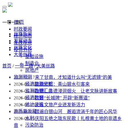
首 页
一带一路
时政要闻
丝路新闻
经济动态
发展动态
发改视点
丝路文化
投资分析
大美丝路
基础设施
制造业
首页
/
一带一路
/
大美丝路
房地产
监测预测
2026-06-17
来了甘南，才知道什么叫“无滤镜”的美
经济监测分析
2026-06-16
陇南武都：青山碧水引客来
监测数据汇总
2026-06-16
白银：非遗浸润烟火 让老文脉讲新故事
经济数据
2026-06-15
打好“长城牌” 开辟“新赛道”
统计公报
2026-06-15
天水文旅产业迸发新活力
高质量发展
2026-06-15
踏遍白银山河 邂逅流淌千年的匠心风华
水利
2026-06-15
庆阳五绝之陇东民歌丨扎根黄土地的非遗乡
污染防治
音