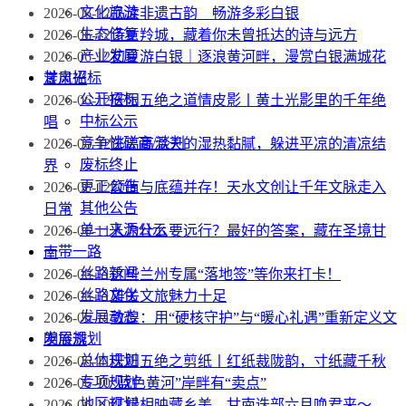
文化旅游
2026-06-12
品读非遗古韵 畅游多彩白银
生态修复
2026-06-12
诗意羚城，藏着你未曾抵达的诗与远方
产业发展
2026-06-12
初夏游白银｜逐浪黄河畔，漫赏白银满城花
甘肃招标
漾风光
公开招标
2026-06-12
庆阳五绝之道情皮影丨黄土光影里的千年绝
中标公示
唱
竞争性磋商/谈判
2026-06-12
逃离高温天的湿热黏腻，躲进平凉的清凉结
废标终止
界
更正公告
2026-06-12
颜值与底蕴并存！天水文创让千年文脉走入
其他公告
日常
单一来源公示
2026-06-11
人为什么要远行？最好的答案，藏在圣境甘
一带一路
南
丝路新闻
2026-06-11
这些兰州专属“落地签”等你来打卡！
丝路文化
2026-06-11
雄关文旅魅力十足
发展动态
2026-06-11
敦煌：用“硬核守护”与“暖心礼遇”重新定义文
发展规划
明旅游
总体规划
2026-06-11
庆阳五绝之剪纸丨红纸裁陇韵，寸纸藏千秋
专项规划
2026-06-10
“蓝色黄河”岸畔有“卖点”
地区规划
2026-06-10
红绿相映藏乡美，甘南迭部六月唤君来～