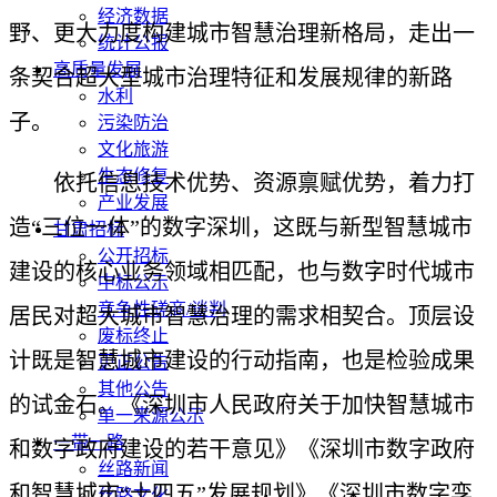
经济数据
野、更大力度构建城市智慧治理新格局，走出一
统计公报
高质量发展
条契合超大型城市治理特征和发展规律的新路
水利
子。
污染防治
文化旅游
生态修复
依托信息技术优势、资源禀赋优势，着力打
产业发展
造“三位一体”的数字深圳，这既与新型智慧城市
甘肃招标
公开招标
建设的核心业务领域相匹配，也与数字时代城市
中标公示
竞争性磋商/谈判
居民对超大城市智慧治理的需求相契合。顶层设
废标终止
计既是智慧城市建设的行动指南，也是检验成果
更正公告
其他公告
的试金石。《深圳市人民政府关于加快智慧城市
单一来源公示
一带一路
和数字政府建设的若干意见》《深圳市数字政府
丝路新闻
和智慧城市“十四五”发展规划》《深圳市数字孪
丝路文化