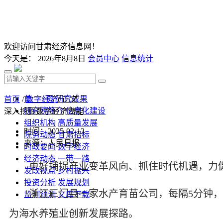
欢迎访问甘肃经济信息网！
今天是：
2026年8月8日
会员中心
信息统计
首 页
研究成果
首页
/
数字经济
/ 正文
研究院简介
信息化建设
深入挖掘数字经济潜能
组织机构
高质量发展
时间：2025-02-13
院务动态
甘肃招标
来源：人民日报
时政要闻
数字经济
经济动态
一带一路
更好捕捉产业变革风向、抓住时代机遇，力促传
发改视点
乡村振兴
投资分析
发展规划
浙江三门县一家水产育苗公司，每隔5分钟，一
监测预测
文库下载
为海水养殖业创新发展探路。