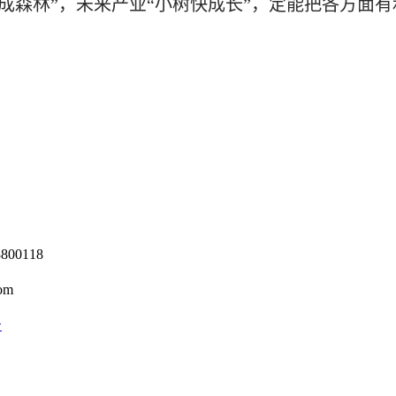
木成森林”，未来产业“小树快成长”，定能把各方面
0118
om
号