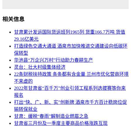
相关信息
甘肃累计发运国际货运班列1965列 货重166.7万吨 货值
29.16亿美元
打造绿色交通大通道 酒泉市加快推进交通建设向低碳环
保转型
华池县“万企兴万村”行动助力春耕生产
灵台：壮大村级集体经济
22条财税扶持政策 条条都有含金量 兰州市优化营商环境
不来虚的
2022年甘肃省“百千万”创业引领工程系列选拔赛等你来
报名
打出“快、广、新、实”创新牌 酒泉市千方百计稳岗位促
输转保就业
甘肃：缓税“春雨”解制造业燃眉之急
甘肃省三月份及一季度主要商品价格涨跌互现