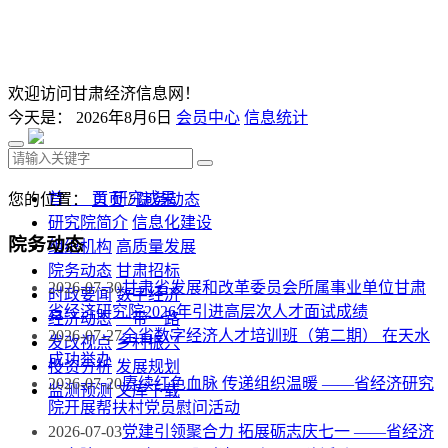
欢迎访问甘肃经济信息网！
今天是：
2026年8月6日
会员中心
信息统计
首 页
研究成果
您的位置：
首页
/
院务动态
研究院简介
信息化建设
院务动态
组织机构
高质量发展
院务动态
甘肃招标
2026-07-30
甘肃省发展和改革委员会所属事业单位甘肃
时政要闻
数字经济
省经济研究院2026年引进高层次人才面试成绩
经济动态
一带一路
2026-07-27
全省数字经济人才培训班（第二期） 在天水
发改视点
乡村振兴
成功举办
投资分析
发展规划
2026-07-20
赓续红色血脉 传递组织温暖 ——省经济研究
监测预测
文库下载
院开展帮扶村党员慰问活动
2026-07-03
党建引领聚合力 拓展砺志庆七一 ——省经济