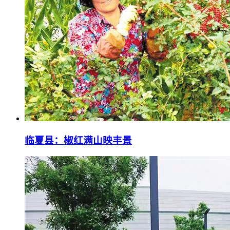
临夏县：椒红满山映丰景