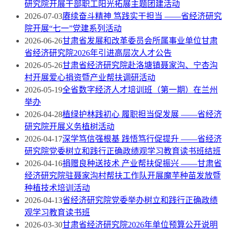
研究院开展干部职工阳光拓展主题团建活动
2026-07-03
赓续奋斗精神 笃践实干担当 ——省经济研究
院开展“七一”党建系列活动
2026-06-26
甘肃省发展和改革委员会所属事业单位甘肃
省经济研究院2026年引进高层次人才公告
2026-05-26
甘肃省经济研究院赴洛塘镇聂家沟、宁杏沟
村开展爱心捐资暨产业帮扶调研活动
2026-05-19
全省数字经济人才培训班（第一期）在兰州
举办
2026-04-28
植绿护林践初心 履职担当促发展 ——省经济
研究院开展义务植树活动
2026-04-17
深学笃信强根基 践悟笃行促提升 ——省经济
研究院党委树立和践行正确政绩观学习教育读书班结班
2026-04-16
捐赠良种送技术 产业帮扶促振兴 ——甘肃省
经济研究院驻聂家沟村帮扶工作队开展魔芋种苗发放暨
种植技术培训活动
2026-04-13
省经济研究院党委举办树立和践行正确政绩
观学习教育读书班
2026-03-30
甘肃省经济研究院2026年单位预算公开说明