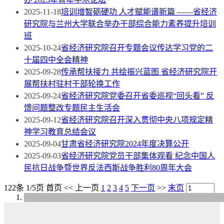
2025-11-18
培训增智砺硬功 人才赋能谱新篇 ——省经济
研究院与兰州大学联合举办干部综合能力素养提升培训
班
2025-10-24
省经济研究院召开专题会议传达学习党的二
十届四中全会精神
2025-09-28
传承帮扶接力 共绘振兴蓝图 省经济研究院开
展帮扶村驻村干部轮换工作
2025-09-24
省经济研究院党委召开省委巡视“回头看” 反
馈问题整改专题民主生活会
2025-09-12
省经济研究院召开深入贯彻中央八项规定精
神学习教育总结会议
2025-09-04
甘肃省经济研究院2024年度决算公开
2025-09-03
省经济研究院党员干部集体观看 纪念中国人
民抗日战争暨世界反法西斯战争胜利80周年大会
122条 1/5页
首页
<<
上一页
1
2
3
4
5
下一页
>>
末页