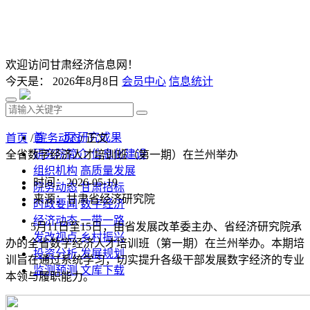
欢迎访问甘肃经济信息网！
今天是：
2026年8月8日
会员中心
信息统计
首 页
研究成果
首页
/
院务动态
/ 正文
研究院简介
信息化建设
全省数字经济人才培训班（第一期）在兰州举办
组织机构
高质量发展
时间：2026-05-19
院务动态
甘肃招标
来源：甘肃省经济研究院
时政要闻
数字经济
经济动态
一带一路
5月11日至15日，由省发展改革委主办、省经济研究院承
发改视点
乡村振兴
办的全省数字经济人才培训班（第一期）在兰州举办。
本期培
投资分析
发展规划
训旨在通过系统学习，切实提升各级干部发展数字经济的专业
监测预测
文库下载
本领与履职能力。