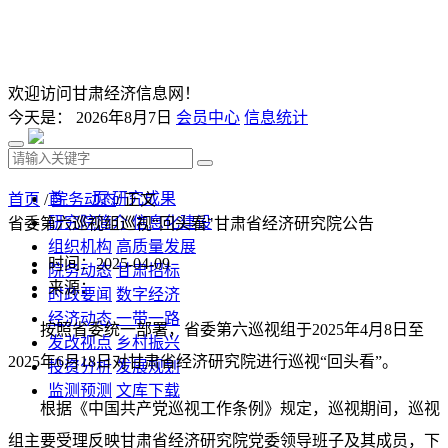
欢迎访问甘肃经济信息网！
今天是：
2026年8月7日
会员中心
信息统计
首 页
研究成果
首页
/
院务动态
/ 正文
研究院简介
信息化建设
省委第六巡视组巡视“回头看"甘肃省经济研究院公告
组织机构
高质量发展
时间：2025-04-09
院务动态
甘肃招标
来源：
时政要闻
数字经济
经济动态
一带一路
按照省委统一部署，省委第六巡视组于2025年4月8日至
发改视点
乡村振兴
2025年6月18日对甘肃省经济研究院进行巡视“回头看”。
投资分析
发展规划
监测预测
文库下载
根据《中国共产党巡视工作条例》规定，巡视期间，巡视
组主要受理反映甘肃省经济研究院党委领导班子及其成员，下