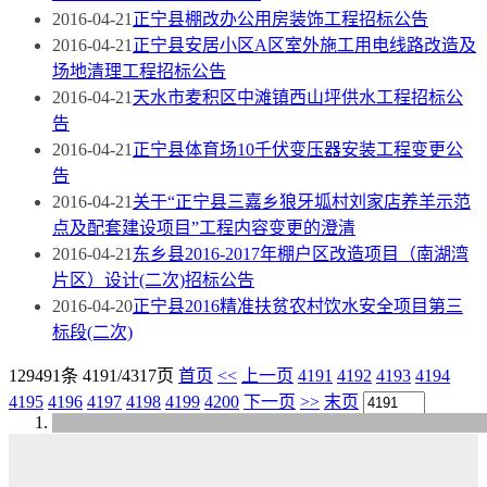
2016-04-21
正宁县棚改办公用房装饰工程招标公告
2016-04-21
正宁县安居小区A区室外施工用电线路改造及
场地清理工程招标公告
2016-04-21
天水市麦积区中滩镇西山坪供水工程招标公
告
2016-04-21
正宁县体育场10千伏变压器安装工程变更公
告
2016-04-21
关于“正宁县三嘉乡狼牙坬村刘家店养羊示范
点及配套建设项目”工程内容变更的澄清
2016-04-21
东乡县2016-2017年棚户区改造项目（南湖湾
片区）设计(二次)招标公告
2016-04-20
正宁县2016精准扶贫农村饮水安全项目第三
标段(二次)
129491条 4191/4317页
首页
<<
上一页
4191
4192
4193
4194
4195
4196
4197
4198
4199
4200
下一页
>>
末页