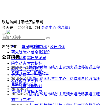
欢迎访问甘肃经济信息网！
今天是：
2026年8月7日
会员中心
信息统计
首 页
研究成果
您的位置：
首页
/
甘肃招标
/
公开招标
研究院简介
信息化建设
公开招标
组织机构
高质量发展
院务动态
甘肃招标
2016-04-21
甘肃省敦煌市鸣沙山景观大道改移渠道工程
时政要闻
数字经济
监理（二次）招标公告
经济动态
一带一路
2016-04-21
临夏百益国际贸易中心百益城棚户区改造项
发改视点
乡村振兴
目监理招标公告
投资分析
发展规划
2016-04-21
监测预测
文库下载
2016-04-21
甘肃省敦煌市鸣沙山景观大道改移渠道工程
施工（二次）