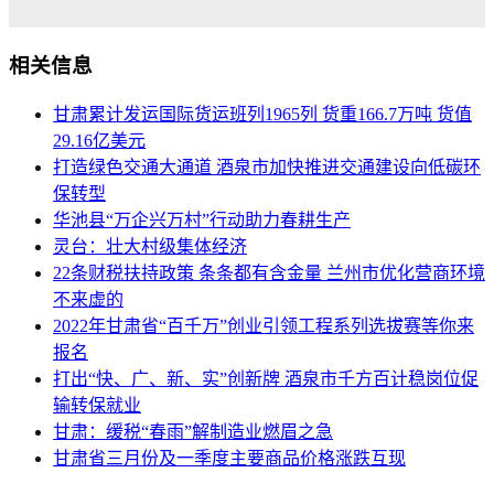
相关信息
甘肃累计发运国际货运班列1965列 货重166.7万吨 货值
29.16亿美元
打造绿色交通大通道 酒泉市加快推进交通建设向低碳环
保转型
华池县“万企兴万村”行动助力春耕生产
灵台：壮大村级集体经济
22条财税扶持政策 条条都有含金量 兰州市优化营商环境
不来虚的
2022年甘肃省“百千万”创业引领工程系列选拔赛等你来
报名
打出“快、广、新、实”创新牌 酒泉市千方百计稳岗位促
输转保就业
甘肃：缓税“春雨”解制造业燃眉之急
甘肃省三月份及一季度主要商品价格涨跌互现