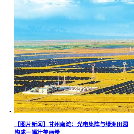
【图片新闻】甘州南滩：光电集阵与绿洲田园
构成一幅壮美画卷