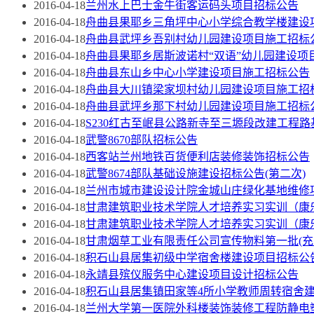
2016-04-18
兰州水上巴士金牛街客运码头项目招标公告
2016-04-18
舟曲县果耶乡三角坪中心小学综合教学楼建设
2016-04-18
舟曲县武坪乡吾别村幼儿园建设项目施工招标
2016-04-18
舟曲县果耶乡居斯波诺村“双语”幼儿园建设项
2016-04-18
舟曲县东山乡中心小学建设项目施工招标公告
2016-04-18
舟曲县大川镇梁家坝村幼儿园建设项目施工招
2016-04-18
舟曲县武坪乡那下村幼儿园建设项目施工招标
2016-04-18
S230红古至岷县公路新寺至三塬段改建工程
2016-04-18
武警8670部队招标公告
2016-04-18
西客站兰州地铁百货便利店装修装饰招标公告
2016-04-18
武警8674部队基础设施建设招标公告(第二次)
2016-04-18
兰州市城市建设设计院金城山庄绿化基地维修
2016-04-18
甘肃建筑职业技术学院人才培养实习实训（康
2016-04-18
甘肃建筑职业技术学院人才培养实习实训（康
2016-04-18
甘肃烟草工业有限责任公司宣传物料第一批(充
2016-04-18
积石山县居集初级中学宿舍楼建设项目招标公
2016-04-18
永靖县殡仪服务中心建设项目设计招标公告
2016-04-18
积石山县居集镇田家等4所小学教师周转宿舍
2016-04-18
兰州大学第一医院外科楼装饰装修工程防静电