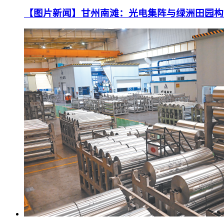
【图片新闻】甘州南滩：光电集阵与绿洲田园构