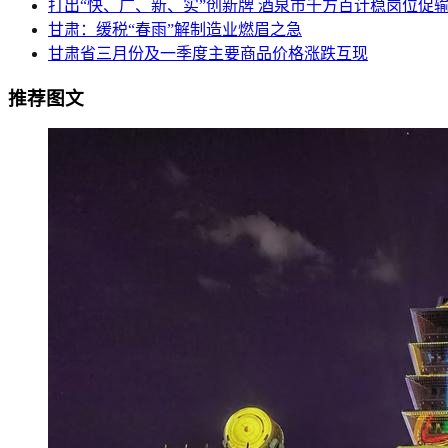
打出“快、广、新、实”创新牌 酒泉市千方百计稳岗位促
甘肃：缓税“春雨”解制造业燃眉之急
甘肃省三月份及一季度主要商品价格涨跌互现
推荐图文