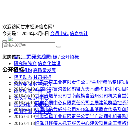
欢迎访问甘肃经济信息网！
今天是：
2026年8月6日
会员中心
信息统计
首 页
研究成果
您的位置：
首页
/
甘肃招标
/
公开招标
研究院简介
信息化建设
公开招标
组织机构
高质量发展
院务动态
甘肃招标
2016-04-19
甘肃烟草工业有限责任公司“兰州”精品专线
时政要闻
数字经济
2016-04-19
武都区姚寨沟景区鹤舞九天木结构卫生间项目
经济动态
一带一路
2016-04-19
甘肃省烟草公司甘南藏族自治州公司机关食堂
发改视点
乡村振兴
2016-04-19
甘肃会展中心有限责任公司会展建筑群监控系
投资分析
发展规划
2016-04-19
中国电信武威分公司2016年非纸质宣传品及
监测预测
文库下载
2016-04-19
甘肃烟草工业有限责任公司半自动捆扎机采购
2016-04-18
临泽县残疾人托养服务中心建设项目施工资格