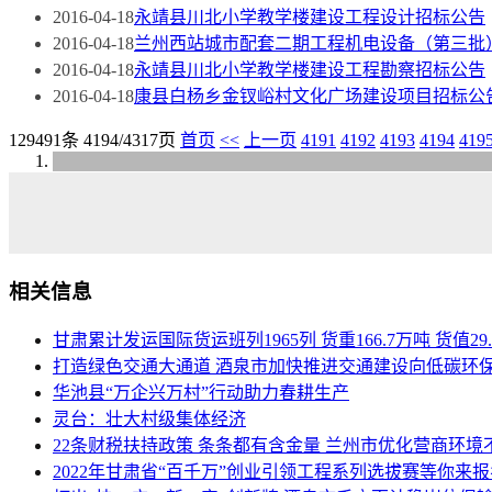
2016-04-18
永靖县川北小学教学楼建设工程设计招标公告
2016-04-18
兰州西站城市配套二期工程机电设备（第三批
2016-04-18
永靖县川北小学教学楼建设工程勘察招标公告
2016-04-18
康县白杨乡金钗峪村文化广场建设项目招标公
129491条 4194/4317页
首页
<<
上一页
4191
4192
4193
4194
419
相关信息
甘肃累计发运国际货运班列1965列 货重166.7万吨 货值29
打造绿色交通大通道 酒泉市加快推进交通建设向低碳环
华池县“万企兴万村”行动助力春耕生产
灵台：壮大村级集体经济
22条财税扶持政策 条条都有含金量 兰州市优化营商环境
2022年甘肃省“百千万”创业引领工程系列选拔赛等你来报